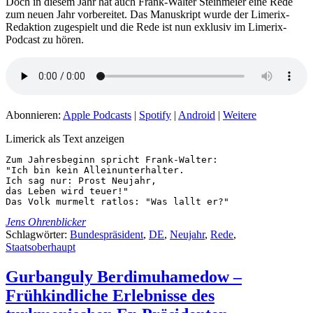
Doch in diesem Jahr hat auch Frank-Walter Steinmeier eine Rede
zum neuen Jahr vorbereitet. Das Manuskript wurde der Limerix-
Redaktion zugespielt und die Rede ist nun exklusiv im Limerix-
Podcast zu hören.
Abonnieren:
Apple Podcasts
|
Spotify
|
Android
|
Weitere
Limerick als Text anzeigen
Zum Jahresbeginn spricht Frank-Walter:

"Ich bin kein Alleinunterhalter.

Ich sag nur: Prost Neujahr,

das Leben wird teuer!"

Das Volk murmelt ratlos: "Was lallt er?"
Jens Ohrenblicker
Schlagwörter:
Bundespräsident
,
DE
,
Neujahr
,
Rede
,
Staatsoberhaupt
Gurbanguly Berdimuhamedow –
Frühkindliche Erlebnisse des