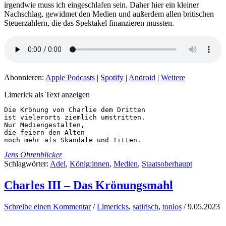
irgendwie muss ich eingeschlafen sein. Daher hier ein kleiner
Nachschlag, gewidmet den Medien und außerdem allen britischen
Steuerzahlern, die das Spektakel finanzieren mussten.
Abonnieren:
Apple Podcasts
|
Spotify
|
Android
|
Weitere
Limerick als Text anzeigen
Die Krönung von Charlie dem Dritten

ist vielerorts ziemlich umstritten.

Nur Mediengestalten,

die feiern den Alten

noch mehr als Skandale und Titten.
Jens Ohrenblicker
Schlagwörter:
Adel
,
König:innen
,
Medien
,
Staatsoberhaupt
Charles III – Das Krönungsmahl
Schreibe einen Kommentar
/
Limericks
,
satirisch
,
tonlos
/
9.05.2023