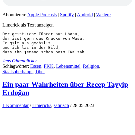
Abonnieren:
Apple Podcasts
|
Spotify
|
Android
|
Weitere
Limerick als Text anzeigen
Der geistliche Führer aus Lhasa,

der isst gern das Knäcke von Wasa.

Er gilt als gechillt

und ich las in der Bild,

dass ihn jemand schon beim FKK sah.
Jens Ohrenblicker
Schlagwörter:
Essen
,
FKK
,
Lebensmittel
,
Religion
,
Staatsoberhaupt
,
Tibet
Ein paar Wahrheiten über Recep Tayyip
Erdoğan
1 Kommentar
/
Limericks
,
satirisch
/
28.05.2023