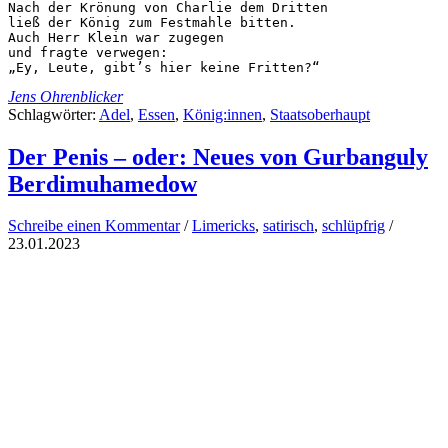
Nach der Krönung von Charlie dem Dritten

ließ der König zum Festmahle bitten.

Auch Herr Klein war zugegen

und fragte verwegen:

„Ey, Leute, gibt’s hier keine Fritten?“
Jens Ohrenblicker
Schlagwörter:
Adel
,
Essen
,
König:innen
,
Staatsoberhaupt
Der Penis – oder: Neues von Gurbanguly
Berdimuhamedow
Schreibe einen Kommentar
/
Limericks
,
satirisch
,
schlüpfrig
/
23.01.2023