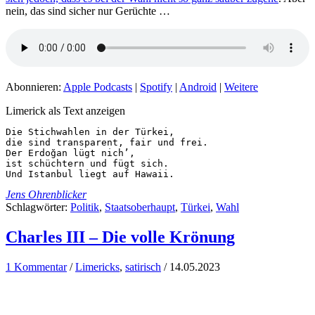
nein, das sind sicher nur Gerüchte …
Abonnieren:
Apple Podcasts
|
Spotify
|
Android
|
Weitere
Limerick als Text anzeigen
Die Stichwahlen in der Türkei,

die sind transparent, fair und frei.

Der Erdoğan lügt nich’,

ist schüchtern und fügt sich.

Und Istanbul liegt auf Hawaii.
Jens Ohrenblicker
Schlagwörter:
Politik
,
Staatsoberhaupt
,
Türkei
,
Wahl
Charles III – Die volle Krönung
1 Kommentar
/
Limericks
,
satirisch
/
14.05.2023