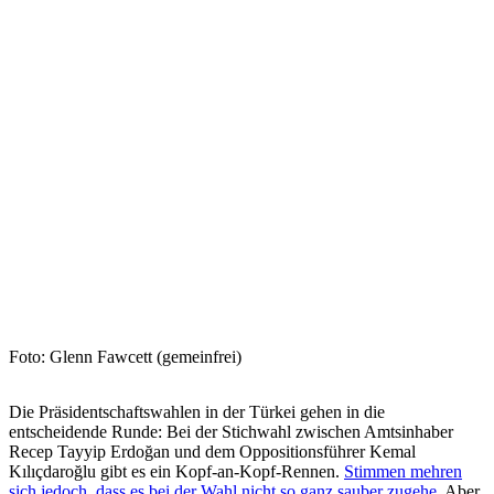
Foto: Glenn Fawcett (gemeinfrei)
Die Präsidentschaftswahlen in der Türkei gehen in die
entscheidende Runde: Bei der Stichwahl zwischen Amtsinhaber
Recep Tayyip Erdoğan und dem Oppositionsführer Kemal
Kılıçdaroğlu gibt es ein Kopf-an-Kopf-Rennen.
Stimmen mehren
sich jedoch, dass es bei der Wahl nicht so ganz sauber zugehe
. Aber