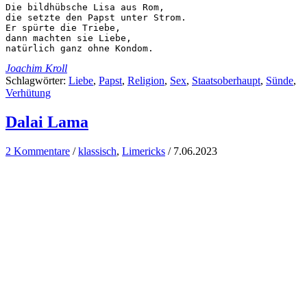
Die bildhübsche Lisa aus Rom,

die setzte den Papst unter Strom.

Er spürte die Triebe,

dann machten sie Liebe,

natürlich ganz ohne Kondom.
Joachim Kroll
Schlagwörter:
Liebe
,
Papst
,
Religion
,
Sex
,
Staatsoberhaupt
,
Sünde
,
Verhütung
Dalai Lama
2 Kommentare
/
klassisch
,
Limericks
/
7.06.2023