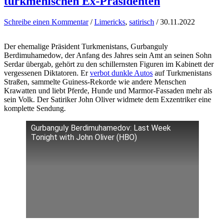
turkmenischen Ex-Präsidenten
Schreibe einen Kommentar
/
Limericks
,
satirisch
/
30.11.2022
Der ehemalige Präsident Turkmenistans, Gurbanguly
Berdimuhamedow, der Anfang des Jahres sein Amt an seinen Sohn
Serdar übergab, gehört zu den schillernsten Figuren im Kabinett der
vergessenen Diktatoren. Er
verbot dunkle Autos
auf Turkmenistans
Straßen, sammelte Guiness-Rekorde wie andere Menschen
Krawatten und liebt Pferde, Hunde und Marmor-Fassaden mehr als
sein Volk. Der Satiriker John Oliver widmete dem Exzentriker eine
komplette Sendung.
Gurbanguly Berdimuhamedov: Last Week
Tonight with John Oliver (HBO)