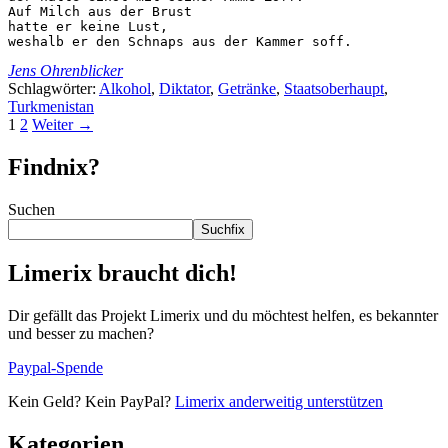
Auf Milch aus der Brust

hatte er keine Lust,

weshalb er den Schnaps aus der Kammer soff.
Jens Ohrenblicker
Schlagwörter:
Alkohol
,
Diktator
,
Getränke
,
Staatsoberhaupt
,
Turkmenistan
1
2
Weiter
→
Findnix?
Suchen
Suchfix
Limerix braucht dich!
Dir gefällt das Projekt Limerix und du möchtest helfen, es bekannter
und besser zu machen?
Paypal-Spende
Kein Geld? Kein PayPal?
Limerix anderweitig unterstützen
Kategorien