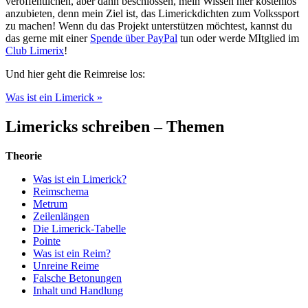
veröffentlichen, aber dann beschlossen, mein Wissen hier kostenlos
anzubieten, denn mein Ziel ist, das Limerickdichten zum Volkssport
zu machen! Wenn du das Projekt unterstützen möchtest, kannst du
das gerne mit einer
Spende über PayPal
tun oder werde MItglied im
Club Limerix
!
Und hier geht die Reimreise los:
Was ist ein Limerick »
Limericks schreiben – Themen
Theorie
Was ist ein Limerick?
Reimschema
Metrum
Zeilenlängen
Die Limerick-Tabelle
Pointe
Was ist ein Reim?
Unreine Reime
Falsche Betonungen
Inhalt und Handlung