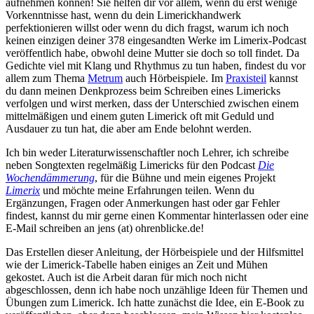
aufnehmen können! Sie helfen dir vor allem, wenn du erst wenige
Vorkenntnisse hast, wenn du dein Limerickhandwerk
perfektionieren willst oder wenn du dich fragst, warum ich noch
keinen einzigen deiner 378 eingesandten Werke im Limerix-Podcast
veröffentlich habe, obwohl deine Mutter sie doch so toll findet. Da
Gedichte viel mit Klang und Rhythmus zu tun haben, findest du vor
allem zum Thema
Metrum
auch Hörbeispiele. Im
Praxisteil
kannst
du dann meinen Denkprozess beim Schreiben eines Limericks
verfolgen und wirst merken, dass der Unterschied zwischen einem
mittelmäßigen und einem guten Limerick oft mit Geduld und
Ausdauer zu tun hat, die aber am Ende belohnt werden.
Ich bin weder Literaturwissenschaftler noch Lehrer, ich schreibe
neben Songtexten regelmäßig Limericks für den Podcast
Die
Wochendämmerung
, für die Bühne und mein eigenes Projekt
Limerix
und möchte meine Erfahrungen teilen. Wenn du
Ergänzungen, Fragen oder Anmerkungen hast oder gar Fehler
findest, kannst du mir gerne einen Kommentar hinterlassen oder eine
E-Mail schreiben an jens (at) ohrenblicke.de!
Das Erstellen dieser Anleitung, der Hörbeispiele und der Hilfsmittel
wie der Limerick-Tabelle haben einiges an Zeit und Mühen
gekostet. Auch ist die Arbeit daran für mich noch nicht
abgeschlossen, denn ich habe noch unzählige Ideen für Themen und
Übungen zum Limerick. Ich hatte zunächst die Idee, ein E-Book zu