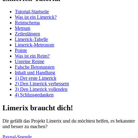
Tutorial-Startseite
Was ist ein Limerick?
Reimschema
Metrum
Zeilenlängen
Limerick-Tabelle
Limerick-Metronom
Pointe
Was ist ein Reim?
Unreine Reime
Falsche Betonungen
Inhalt und Handlung
1) Der erste Limerick
2) Den Limerick verbessern
3) Den Limerick vollenden
4) Schlussgedanken
Limerix braucht dich!
Dir gefällt das Projekt Limerix und du möchtest helfen, es bekannter
und besser zu machen?
Paypal-Spende