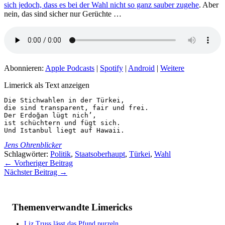
sich jedoch, dass es bei der Wahl nicht so ganz sauber zugehe
. Aber
nein, das sind sicher nur Gerüchte …
Abonnieren:
Apple Podcasts
|
Spotify
|
Android
|
Weitere
Limerick als Text anzeigen
Die Stichwahlen in der Türkei,

die sind transparent, fair und frei.

Der Erdoğan lügt nich’,

ist schüchtern und fügt sich.

Und Istanbul liegt auf Hawaii.
Jens Ohrenblicker
Schlagwörter:
Politik
,
Staatsoberhaupt
,
Türkei
,
Wahl
←
Vorheriger Beitrag
Nächster Beitrag
→
Themenverwandte Limericks
Liz Truss lässt das Pfund purzeln