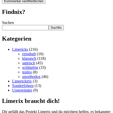
Findnix?
Suchen
Suchfix
Kategorien
Limericks
(216)
ernsthaft
(10)
klassisch
(118)
satirisch
(45)
schlüpfrig
(33)
tonlos
(8)
unorthodox
(46)
Limericktrix
(3)
Sonderfolgen
(13)
Ungereimtes
(9)
Limerix braucht dich!
Dir gefällt das Projekt Limerix und du möchtest helfen, es bekannter