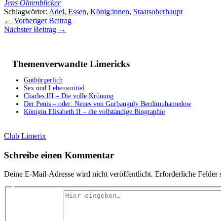
Jens Ohrenblicker
Schlagwörter:
Adel
,
Essen
,
König:innen
,
Staatsoberhaupt
←
Vorheriger Beitrag
Nächster Beitrag
→
Themenverwandte Limericks
Gutbürgerlich
Sex und Lebensmittel
Charles III – Die volle Krönung
Der Penis – oder: Neues von Gurbanguly Berdimuhamedow
Königin Elisabeth II – die vollständige Biographie
Club Limerix
Schreibe einen Kommentar
Deine E-Mail-Adresse wird nicht veröffentlicht.
Erforderliche Felder 