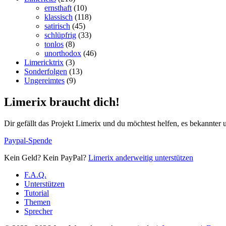
ernsthaft
(10)
klassisch
(118)
satirisch
(45)
schlüpfrig
(33)
tonlos
(8)
unorthodox
(46)
Limericktrix
(3)
Sonderfolgen
(13)
Ungereimtes
(9)
Limerix braucht dich!
Dir gefällt das Projekt Limerix und du möchtest helfen, es bekannter
Paypal-Spende
Kein Geld? Kein PayPal?
Limerix anderweitig unterstützen
F.A.Q.
Unterstützen
Tutorial
Themen
Sprecher