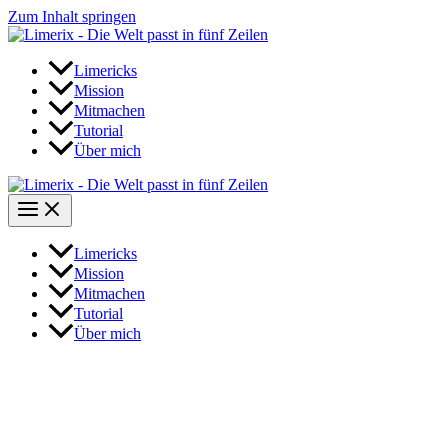
Zum Inhalt springen
Limericks
Mission
Mitmachen
Tutorial
Über mich
Limericks
Mission
Mitmachen
Tutorial
Über mich