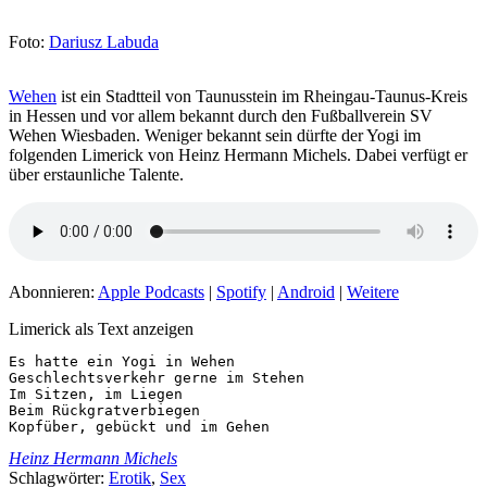
Foto:
Dariusz Labuda
Wehen
ist ein Stadtteil von Taunusstein im Rheingau-Taunus-Kreis
in Hessen und vor allem bekannt durch den Fußballverein SV
Wehen Wiesbaden. Weniger bekannt sein dürfte der Yogi im
folgenden Limerick von Heinz Hermann Michels. Dabei verfügt er
über erstaunliche Talente.
Abonnieren:
Apple Podcasts
|
Spotify
|
Android
|
Weitere
Limerick als Text anzeigen
Es hatte ein Yogi in Wehen

Geschlechtsverkehr gerne im Stehen

Im Sitzen, im Liegen

Beim Rückgratverbiegen

Kopfüber, gebückt und im Gehen
Heinz Hermann Michels
Schlagwörter:
Erotik
,
Sex