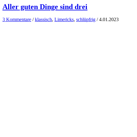
Aller guten Dinge sind drei
3 Kommentare
/
klassisch
,
Limericks
,
schlüpfrig
/
4.01.2023