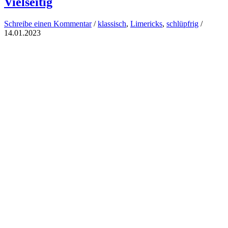
Vielseitig
Schreibe einen Kommentar
/
klassisch
,
Limericks
,
schlüpfrig
/
14.01.2023