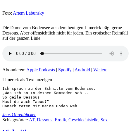
Foto:
Artem Labunsky
Die Dame vom Bodensee aus dem heutigen Limerick trägt gerne
Dessous. Aber offensichtlich nicht für jeden. Ein erotischer Reimfall
auf der ganzen Linie.
Abonnieren:
Apple Podcasts
|
Spotify
|
Android
|
Weitere
Limerick als Text anzeigen
Ich sprach zu der Schnitte vom Bodensee:

„Was ich so in deinen Kommoden seh ...

So geile Dessous!

Hast du auch Tabus?“ 

Danach taten mir meine Hoden weh.
Jens Ohrenblicker
Schlagwörter:
AT
,
Dessous
,
Erotik
,
Geschlechtsteile
,
Sex