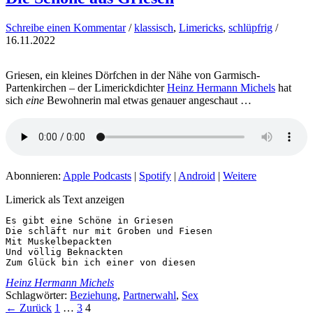
Schreibe einen Kommentar
/
klassisch
,
Limericks
,
schlüpfrig
/
16.11.2022
Griesen, ein kleines Dörfchen in der Nähe von Garmisch-
Partenkirchen – der Limerickdichter
Heinz Hermann Michels
hat
sich
eine
Bewohnerin mal etwas genauer angeschaut …
Abonnieren:
Apple Podcasts
|
Spotify
|
Android
|
Weitere
Limerick als Text anzeigen
Es gibt eine Schöne in Griesen

Die schläft nur mit Groben und Fiesen

Mit Muskelbepackten

Und völlig Beknackten

Zum Glück bin ich einer von diesen
Heinz Hermann Michels
Schlagwörter:
Beziehung
,
Partnerwahl
,
Sex
←
Zurück
1
…
3
4