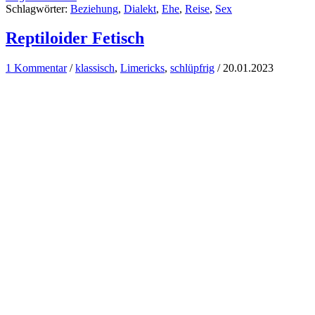
Schlagwörter:
Beziehung
,
Dialekt
,
Ehe
,
Reise
,
Sex
Reptiloider Fetisch
1 Kommentar
/
klassisch
,
Limericks
,
schlüpfrig
/
20.01.2023