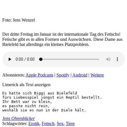
Foto: Jens Wenzel
Der dritte Freitag im Januar ist der internationale Tag des Fetischs!
Fetische gibt es in allen Formen und Auswüchsen. Diese Dame aus
Bielefeld hat allerdings ein kleines Platzproblem.
Abonnieren:
Apple Podcasts
|
Spotify
|
Android
|
Weitere
Limerick als Text anzeigen
Es hatte sich Biggi aus Bielefeld

fürs Liebesspiel jüngst ein Reptil bestellt.

Ihr Bett war zu klein,

es passte nicht rein,

weshalb sie es nun in der Diele hält.
Jens Ohrenblicker
Schlagwörter:
Erotik
,
Fetisch
,
Sex
,
Tiere