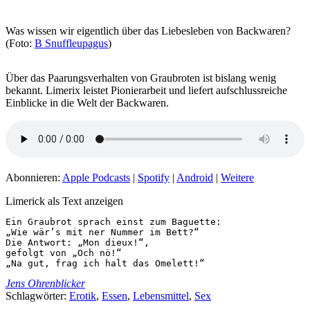
Was wissen wir eigentlich über das Liebesleben von Backwaren?
(Foto:
B Snuffleupagus
)
Über das Paarungsverhalten von Graubroten ist bislang wenig
bekannt. Limerix leistet Pionierarbeit und liefert aufschlussreiche
Einblicke in die Welt der Backwaren.
Abonnieren:
Apple Podcasts
|
Spotify
|
Android
|
Weitere
Limerick als Text anzeigen
Ein Graubrot sprach einst zum Baguette:

„Wie wär’s mit ner Nummer im Bett?“

Die Antwort: „Mon dieux!“,

gefolgt von „Och nö!“

„Na gut, frag ich halt das Omelett!“
Jens Ohrenblicker
Schlagwörter:
Erotik
,
Essen
,
Lebensmittel
,
Sex