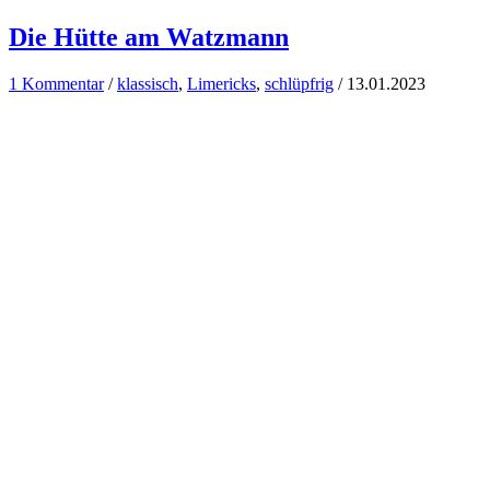
Die Hütte am Watzmann
1 Kommentar
/
klassisch
,
Limericks
,
schlüpfrig
/
13.01.2023