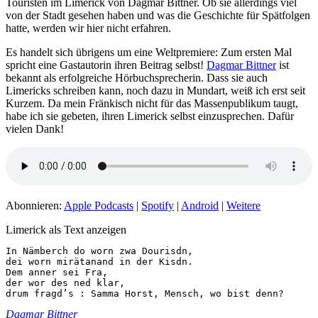
Touristen im Limerick von Dagmar Bittner. Ob sie allerdings viel
von der Stadt gesehen haben und was die Geschichte für Spätfolgen
hatte, werden wir hier nicht erfahren.
Es handelt sich übrigens um eine Weltpremiere: Zum ersten Mal
spricht eine Gastautorin ihren Beitrag selbst!
Dagmar Bittner
ist
bekannt als erfolgreiche Hörbuchsprecherin. Dass sie auch
Limericks schreiben kann, noch dazu in Mundart, weiß ich erst seit
Kurzem. Da mein Fränkisch nicht für das Massenpublikum taugt,
habe ich sie gebeten, ihren Limerick selbst einzusprechen. Dafür
vielen Dank!
Abonnieren:
Apple Podcasts
|
Spotify
|
Android
|
Weitere
Limerick als Text anzeigen
In Nämberch do worn zwa Dourisdn, 

dei worn mirätanand in der Kisdn. 

Dem anner sei Fra, 

der wor des ned klar, 

drum fragd’s : Samma Horst, Mensch, wo bist denn? 
Dagmar Bittner