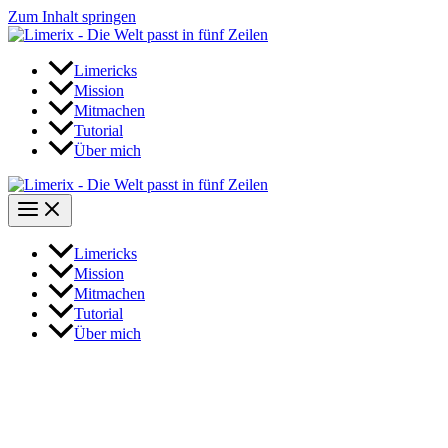
Zum Inhalt springen
Limericks
Mission
Mitmachen
Tutorial
Über mich
Limericks
Mission
Mitmachen
Tutorial
Über mich