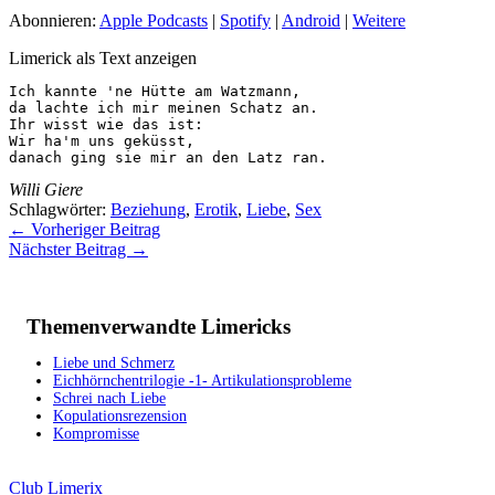
Abonnieren:
Apple Podcasts
|
Spotify
|
Android
|
Weitere
Limerick als Text anzeigen
Ich kannte 'ne Hütte am Watzmann,

da lachte ich mir meinen Schatz an.

Ihr wisst wie das ist:

Wir ha'm uns geküsst,

danach ging sie mir an den Latz ran.
Willi Giere
Schlagwörter:
Beziehung
,
Erotik
,
Liebe
,
Sex
←
Vorheriger Beitrag
Nächster Beitrag
→
Themenverwandte Limericks
Liebe und Schmerz
Eichhörnchentrilogie -1- Artikulationsprobleme
Schrei nach Liebe
Kopulationsrezension
Kompromisse
Club Limerix