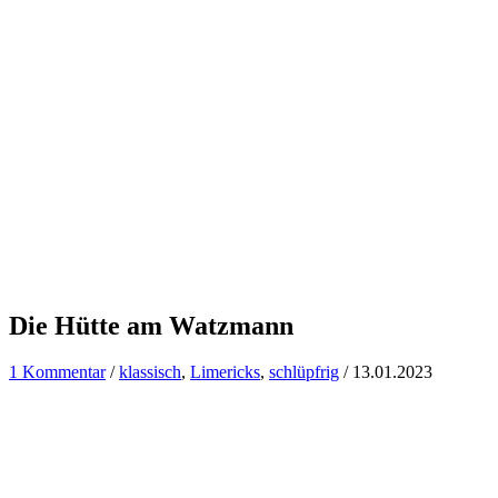
Die Hütte am Watzmann
1 Kommentar
/
klassisch
,
Limericks
,
schlüpfrig
/
13.01.2023