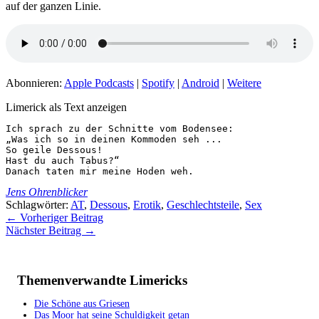
auf der ganzen Linie.
Abonnieren:
Apple Podcasts
|
Spotify
|
Android
|
Weitere
Limerick als Text anzeigen
Ich sprach zu der Schnitte vom Bodensee:

„Was ich so in deinen Kommoden seh ...

So geile Dessous!

Hast du auch Tabus?“ 

Danach taten mir meine Hoden weh.
Jens Ohrenblicker
Schlagwörter:
AT
,
Dessous
,
Erotik
,
Geschlechtsteile
,
Sex
←
Vorheriger Beitrag
Nächster Beitrag
→
Themenverwandte Limericks
Die Schöne aus Griesen
Das Moor hat seine Schuldigkeit getan