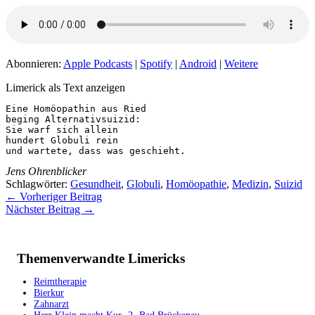
Abonnieren:
Apple Podcasts
|
Spotify
|
Android
|
Weitere
Limerick als Text anzeigen
Eine Homöopathin aus Ried

beging Alternativsuizid:

Sie warf sich allein

hundert Globuli rein

und wartete, dass was geschieht.
Jens Ohrenblicker
Schlagwörter:
Gesundheit
,
Globuli
,
Homöopathie
,
Medizin
,
Suizid
←
Vorheriger Beitrag
Nächster Beitrag
→
Themenverwandte Limericks
Reimtherapie
Bierkur
Zahnarzt