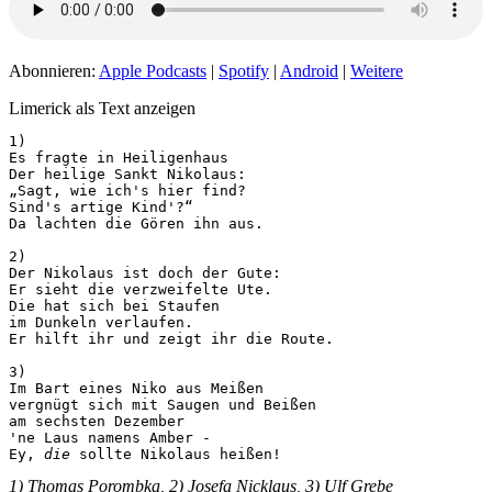
Abonnieren:
Apple Podcasts
|
Spotify
|
Android
|
Weitere
Limerick als Text anzeigen
1)

Es fragte in Heiligenhaus

Der heilige Sankt Nikolaus:

„Sagt, wie ich's hier find?

Sind's artige Kind'?“

Da lachten die Gören ihn aus.

2)

Der Nikolaus ist doch der Gute:

Er sieht die verzweifelte Ute.

Die hat sich bei Staufen

im Dunkeln verlaufen.

Er hilft ihr und zeigt ihr die Route.

3)

Im Bart eines Niko aus Meißen

vergnügt sich mit Saugen und Beißen

am sechsten Dezember

'ne Laus namens Amber -

Ey, 
die
 sollte Nikolaus heißen!
1) Thomas Porombka, 2) Josefa Nicklaus, 3) Ulf Grebe