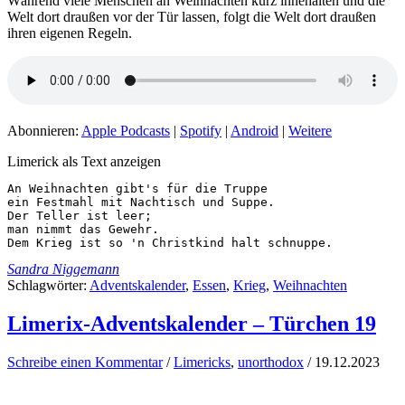
Während viele Menschen an Weihnachten kurz innehalten und die
Welt dort draußen vor der Tür lassen, folgt die Welt dort draußen
ihren eigenen Regeln.
Abonnieren:
Apple Podcasts
|
Spotify
|
Android
|
Weitere
Limerick als Text anzeigen
An Weihnachten gibt's für die Truppe

ein Festmahl mit Nachtisch und Suppe.

Der Teller ist leer;

man nimmt das Gewehr.

Dem Krieg ist so 'n Christkind halt schnuppe.
Sandra Niggemann
Schlagwörter:
Adventskalender
,
Essen
,
Krieg
,
Weihnachten
Limerix-Adventskalender – Türchen 19
Schreibe einen Kommentar
/
Limericks
,
unorthodox
/
19.12.2023