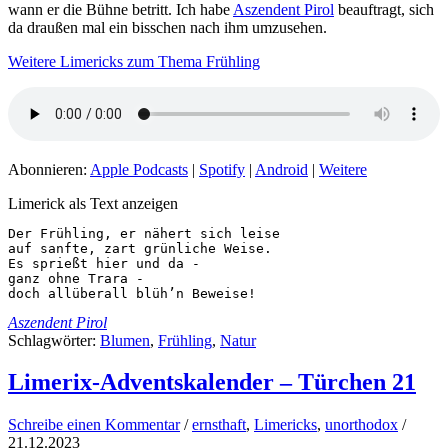
wann er die Bühne betritt. Ich habe
Aszendent Pirol
beauftragt, sich
da draußen mal ein bisschen nach ihm umzusehen.
Weitere Limericks zum Thema Frühling
Abonnieren:
Apple Podcasts
|
Spotify
|
Android
|
Weitere
Limerick als Text anzeigen
Der Frühling, er nähert sich leise 

auf sanfte, zart grünliche Weise.

Es sprießt hier und da -

ganz ohne Trara -

doch allüberall blüh’n Beweise!
Aszendent Pirol
Schlagwörter:
Blumen
,
Frühling
,
Natur
Limerix-Adventskalender – Türchen 21
Schreibe einen Kommentar
/
ernsthaft
,
Limericks
,
unorthodox
/
21.12.2023