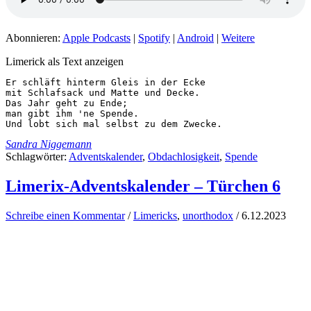
Abonnieren:
Apple Podcasts
|
Spotify
|
Android
|
Weitere
Limerick als Text anzeigen
Er schläft hinterm Gleis in der Ecke

mit Schlafsack und Matte und Decke.

Das Jahr geht zu Ende;

man gibt ihm 'ne Spende.

Und lobt sich mal selbst zu dem Zwecke.
Sandra Niggemann
Schlagwörter:
Adventskalender
,
Obdachlosigkeit
,
Spende
Limerix-Adventskalender – Türchen 6
Schreibe einen Kommentar
/
Limericks
,
unorthodox
/
6.12.2023