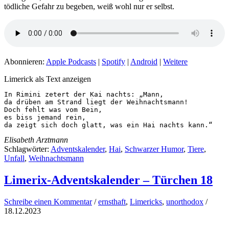
tödliche Gefahr zu begeben, weiß wohl nur er selbst.
Abonnieren:
Apple Podcasts
|
Spotify
|
Android
|
Weitere
Limerick als Text anzeigen
In Rimini zetert der Kai nachts: „Mann,

da drüben am Strand liegt der Weihnachtsmann!

Doch fehlt was vom Bein,

es biss jemand rein,

da zeigt sich doch glatt, was ein Hai nachts kann.“
Elisabeth Arztmann
Schlagwörter:
Adventskalender
,
Hai
,
Schwarzer Humor
,
Tiere
,
Unfall
,
Weihnachtsmann
Limerix-Adventskalender – Türchen 18
Schreibe einen Kommentar
/
ernsthaft
,
Limericks
,
unorthodox
/
18.12.2023