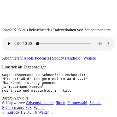
Josefa Nicklaus beleuchtet das Balzverhalten von Schneemännern.
Abonnieren:
Apple Podcasts
|
Spotify
|
Android
|
Weitere
Limerick als Text anzeigen
Sagt Schneemann zu Schneefrau verknallt:

"Mit dir würd' ich gern mal im Wald ...!"

"Da könnt - streng genommen -

ja jedermann kommen",

meint sie und missachtet ihn kalt.
Josefa NIcklaus
Schlagwörter:
Adventskalender
,
flirten
,
Partnerwahl
,
Schnee
,
Schneemann
,
Sex
,
Winter
←
Zurück
1
2
3
…
6
Weiter
→