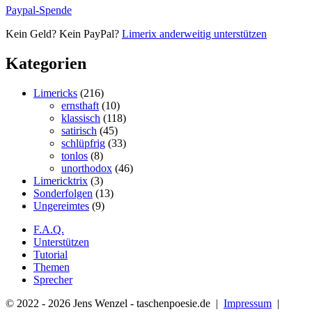
Paypal-Spende
Kein Geld? Kein PayPal?
Limerix anderweitig unterstützen
Kategorien
Limericks
(216)
ernsthaft
(10)
klassisch
(118)
satirisch
(45)
schlüpfrig
(33)
tonlos
(8)
unorthodox
(46)
Limericktrix
(3)
Sonderfolgen
(13)
Ungereimtes
(9)
F.A.Q.
Unterstützen
Tutorial
Themen
Sprecher
© 2022 - 2026 Jens Wenzel - taschenpoesie.de |
Impressum
|