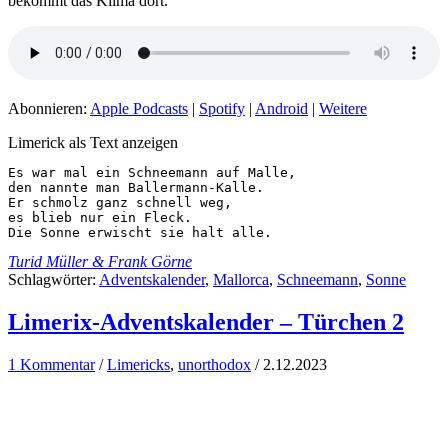
bekommt das Klima dort.
Abonnieren:
Apple Podcasts
|
Spotify
|
Android
|
Weitere
Limerick als Text anzeigen
Es war mal ein Schneemann auf Malle,

den nannte man Ballermann-Kalle.

Er schmolz ganz schnell weg,

es blieb nur ein Fleck.

Die Sonne erwischt sie halt alle.
Turid Müller & Frank Görne
Schlagwörter:
Adventskalender
,
Mallorca
,
Schneemann
,
Sonne
Limerix-Adventskalender – Türchen 2
1 Kommentar
/
Limericks
,
unorthodox
/
2.12.2023