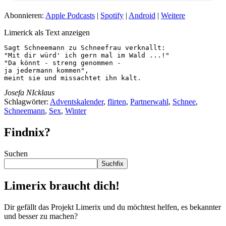
Abonnieren:
Apple Podcasts
|
Spotify
|
Android
|
Weitere
Limerick als Text anzeigen
Sagt Schneemann zu Schneefrau verknallt:

"Mit dir würd' ich gern mal im Wald ...!"

"Da könnt - streng genommen -

ja jedermann kommen",

meint sie und missachtet ihn kalt.
Josefa NIcklaus
Schlagwörter:
Adventskalender
,
flirten
,
Partnerwahl
,
Schnee
,
Schneemann
,
Sex
,
Winter
Findnix?
Suchen
Suchfix
Limerix braucht dich!
Dir gefällt das Projekt Limerix und du möchtest helfen, es bekannter
und besser zu machen?