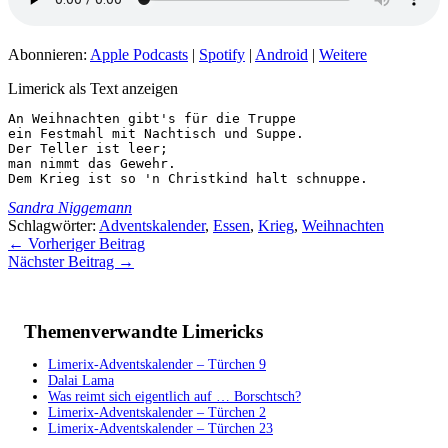
Abonnieren:
Apple Podcasts
|
Spotify
|
Android
|
Weitere
Limerick als Text anzeigen
An Weihnachten gibt's für die Truppe

ein Festmahl mit Nachtisch und Suppe.

Der Teller ist leer;

man nimmt das Gewehr.

Dem Krieg ist so 'n Christkind halt schnuppe.
Sandra Niggemann
Schlagwörter:
Adventskalender
,
Essen
,
Krieg
,
Weihnachten
←
Vorheriger Beitrag
Nächster Beitrag
→
Themenverwandte Limericks
Limerix-Adventskalender – Türchen 9
Dalai Lama
Was reimt sich eigentlich auf … Borschtsch?
Limerix-Adventskalender – Türchen 2
Limerix-Adventskalender – Türchen 23