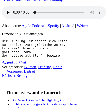
Abonnieren:
Apple Podcasts
|
Spotify
|
Android
|
Weitere
Limerick als Text anzeigen
Der Frühling, er nähert sich leise 

auf sanfte, zart grünliche Weise.

Es sprießt hier und da -

ganz ohne Trara -

doch allüberall blüh’n Beweise!
Aszendent Pirol
Schlagwörter:
Blumen
,
Frühling
,
Natur
←
Vorheriger Beitrag
Nächster Beitrag
→
Themenverwandte Limericks
Das Moor hat seine Schuldigkeit getan
Eichhörnchentrilogie -1- Artikulationsprobleme