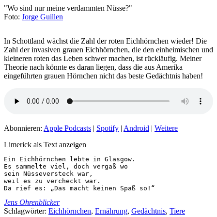
"Wo sind nur meine verdammten Nüsse?"
Foto:
Jorge Guillen
In Schottland wächst die Zahl der roten Eichhörnchen wieder! Die
Zahl der invasiven grauen Eichhörnchen, die den einheimischen und
kleineren roten das Leben schwer machen, ist rückläufig. Meiner
Theorie nach könnte es daran liegen, dass die aus Amerika
eingeführten grauen Hörnchen nicht das beste Gedächtnis haben!
Abonnieren:
Apple Podcasts
|
Spotify
|
Android
|
Weitere
Limerick als Text anzeigen
Ein Eichhörnchen lebte in Glasgow.

Es sammelte viel, doch vergaß wo

sein Nüsseversteck war,

weil es zu vercheckt war.

Da rief es: „Das macht keinen Spaß so!“
Jens Ohrenblicker
Schlagwörter:
Eichhörnchen
,
Ernährung
,
Gedächtnis
,
Tiere