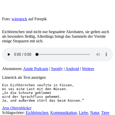
Foto:
wirestock
auf Freepik
Eichhörnchen sind nicht nur begnadete Akrobaten, sie gelten auch
als besonders fleißig. Allerdings bringt das Sammeln der Vorräte
einige Strapazen mit sich.
Abonnieren:
Apple Podcasts
|
Spotify
|
Android
|
Weitere
Limerick als Text anzeigen
Ein Eichhörnchen seufzte in Füssen,

es sei eine Last mit den Nüssen.

„In die Schnute geklemmt

wird der Sprachfluss gehemmt.

Ja, und außerdem stört das beim Küssen.“
Jens Ohrenblicker
Schlagwörter:
Eichhörnchen
,
Kommunikation
,
Liebe
,
Natur
,
Tiere