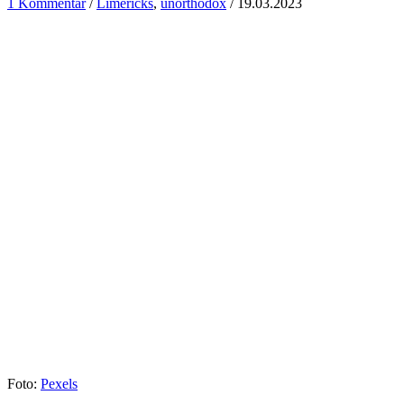
1 Kommentar
/
Limericks
,
unorthodox
/
19.03.2023
Foto:
Pexels