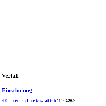
Verfall
Einschulung
4 Kommentare
/
Limericks
,
satirisch
/
15.09.2024