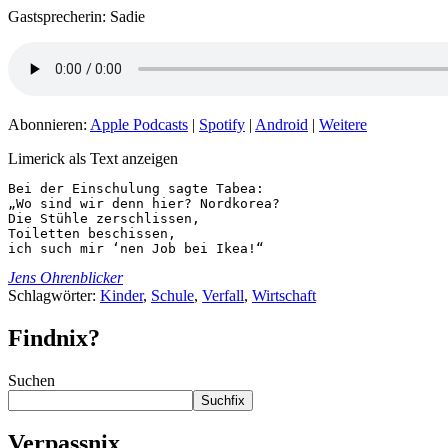
Gastsprecherin: Sadie
Abonnieren:
Apple Podcasts
|
Spotify
|
Android
|
Weitere
Limerick als Text anzeigen
Bei der Einschulung sagte Tabea:

„Wo sind wir denn hier? Nordkorea?

Die Stühle zerschlissen,

Toiletten beschissen,

ich such mir ‘nen Job bei Ikea!“
Jens Ohrenblicker
Schlagwörter:
Kinder
,
Schule
,
Verfall
,
Wirtschaft
Findnix?
Suchen
Suchfix
Verpassnix