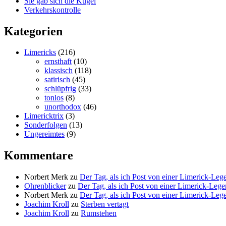
Sie gab sich die Kugel
Verkehrskontrolle
Kategorien
Limericks
(216)
ernsthaft
(10)
klassisch
(118)
satirisch
(45)
schlüpfrig
(33)
tonlos
(8)
unorthodox
(46)
Limericktrix
(3)
Sonderfolgen
(13)
Ungereimtes
(9)
Kommentare
Norbert Merk
zu
Der Tag, als ich Post von einer Limerick-Le
Ohrenblicker
zu
Der Tag, als ich Post von einer Limerick-Le
Norbert Merk
zu
Der Tag, als ich Post von einer Limerick-Le
Joachim Kroll
zu
Sterben vertagt
Joachim Kroll
zu
Rumstehen