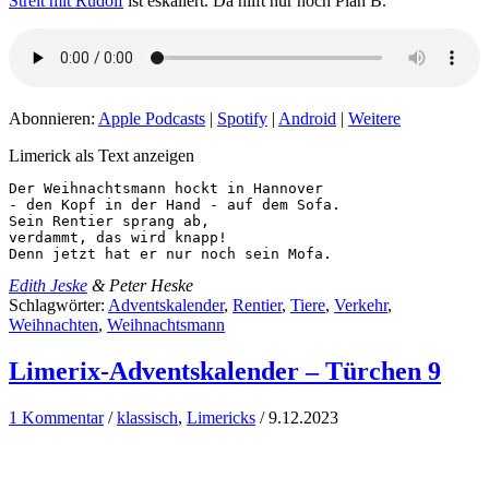
Streit mit Rudolf
ist eskaliert. Da hilft nur noch Plan B.
Abonnieren:
Apple Podcasts
|
Spotify
|
Android
|
Weitere
Limerick als Text anzeigen
Der Weihnachtsmann hockt in Hannover

- den Kopf in der Hand - auf dem Sofa.

Sein Rentier sprang ab,

verdammt, das wird knapp!

Denn jetzt hat er nur noch sein Mofa.
Edith Jeske
& Peter Heske
Schlagwörter:
Adventskalender
,
Rentier
,
Tiere
,
Verkehr
,
Weihnachten
,
Weihnachtsmann
Limerix-Adventskalender – Türchen 9
1 Kommentar
/
klassisch
,
Limericks
/
9.12.2023