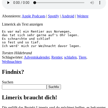
Abonnieren:
Apple Podcasts
|
Spotify
|
Android
|
Weitere
Limerick als Text anzeigen
Es war mal ein Rentier aus Norwegen,

das tat sich sehr gerne auf's Ohr legen.

Es schnarchte und schlief

so fest und so tief.

Ich werd' mich zur Weihnacht davor legen.
Torsten Hildebrand
Schlagwörter:
Adventskalender
,
Rentier
,
schlafen
,
Tiere
,
Weihnachten
Findnix?
Suchen
Suchfix
Limerix braucht dich!
Dir gefällt das Projekt Limerix und du möchtest helfen, es bekannter