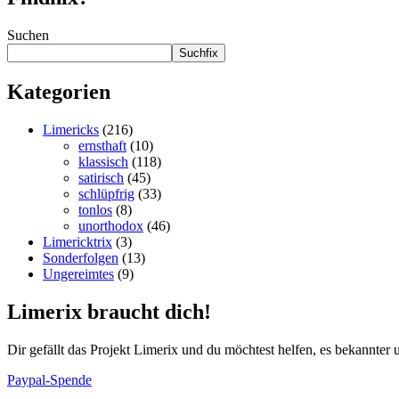
Suchen
Suchfix
Kategorien
Limericks
(216)
ernsthaft
(10)
klassisch
(118)
satirisch
(45)
schlüpfrig
(33)
tonlos
(8)
unorthodox
(46)
Limericktrix
(3)
Sonderfolgen
(13)
Ungereimtes
(9)
Limerix braucht dich!
Dir gefällt das Projekt Limerix und du möchtest helfen, es bekannter
Paypal-Spende