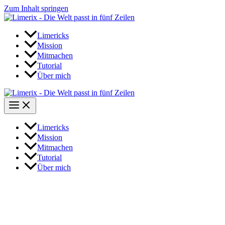
Zum Inhalt springen
Limericks
Mission
Mitmachen
Tutorial
Über mich
Limericks
Mission
Mitmachen
Tutorial
Über mich