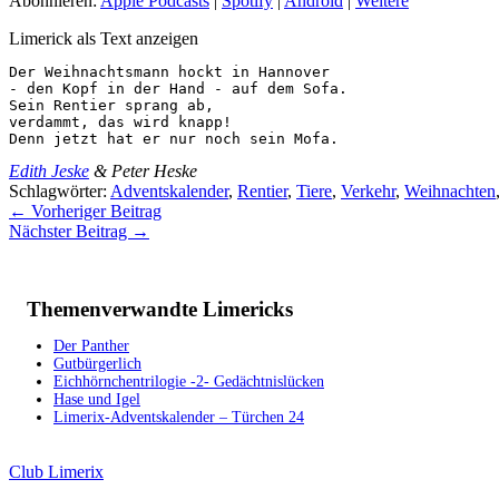
Abonnieren:
Apple Podcasts
|
Spotify
|
Android
|
Weitere
Limerick als Text anzeigen
Der Weihnachtsmann hockt in Hannover

- den Kopf in der Hand - auf dem Sofa.

Sein Rentier sprang ab,

verdammt, das wird knapp!

Denn jetzt hat er nur noch sein Mofa.
Edith Jeske
& Peter Heske
Schlagwörter:
Adventskalender
,
Rentier
,
Tiere
,
Verkehr
,
Weihnachten
←
Vorheriger Beitrag
Nächster Beitrag
→
Themenverwandte Limericks
Der Panther
Gutbürgerlich
Eichhörnchentrilogie -2- Gedächtnislücken
Hase und Igel
Limerix-Adventskalender – Türchen 24
Club Limerix