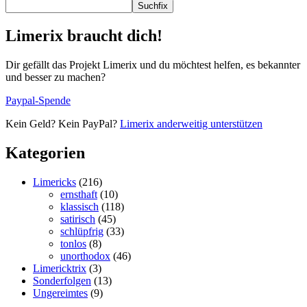
Suchfix
Limerix braucht dich!
Dir gefällt das Projekt Limerix und du möchtest helfen, es bekannter
und besser zu machen?
Paypal-Spende
Kein Geld? Kein PayPal?
Limerix anderweitig unterstützen
Kategorien
Limericks
(216)
ernsthaft
(10)
klassisch
(118)
satirisch
(45)
schlüpfrig
(33)
tonlos
(8)
unorthodox
(46)
Limericktrix
(3)
Sonderfolgen
(13)
Ungereimtes
(9)