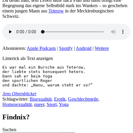
Da denkt man, sein Leben laufe nach Plan und dann bringt eine
Begegnung das eigene Selbstbild stark ins Wanken – so geschehen
einem jungen Mann aus
Teterow
in der Mecklenburgischen
Schweiz.
Abonnieren:
Apple Podcasts
|
Spotify
|
Android
|
Weitere
Limerick als Text anzeigen
Es war mal ein Bursche aus Teterow,

der liebte stets konsequent hetero.

Dann sah er beim Yoga

den sportlichen Roger

und dachte: „Nanu, warum steht er so?“
Jens Ohrenblicker
Schlagwörter:
Bisexualität
,
Erotik
,
Geschlechtsteile
,
Homosexualität
,
queer
,
Sport
,
Yoga
Findnix?
Suchen