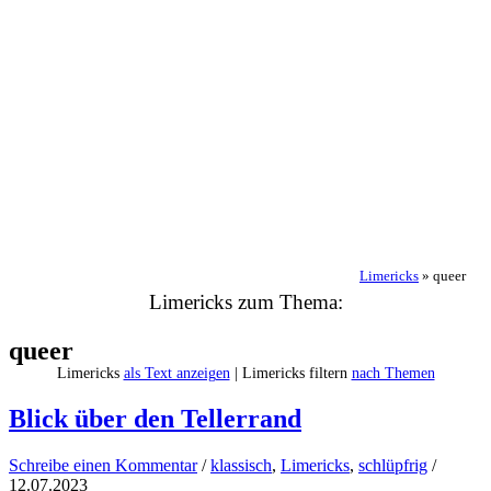
Limericks
»
queer
Limericks zum Thema:
queer
Limericks
als Text anzeigen
| Limericks filtern
nach Themen
Blick über den Tellerrand
Schreibe einen Kommentar
/
klassisch
,
Limericks
,
schlüpfrig
/
12.07.2023