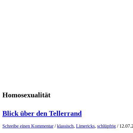
Homosexualität
Blick über den Tellerrand
Schreibe einen Kommentar
/
klassisch
,
Limericks
,
schlüpfrig
/
12.07.