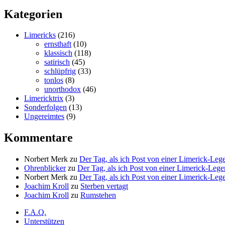
Kategorien
Limericks
(216)
ernsthaft
(10)
klassisch
(118)
satirisch
(45)
schlüpfrig
(33)
tonlos
(8)
unorthodox
(46)
Limericktrix
(3)
Sonderfolgen
(13)
Ungereimtes
(9)
Kommentare
Norbert Merk
zu
Der Tag, als ich Post von einer Limerick-Le
Ohrenblicker
zu
Der Tag, als ich Post von einer Limerick-Le
Norbert Merk
zu
Der Tag, als ich Post von einer Limerick-Le
Joachim Kroll
zu
Sterben vertagt
Joachim Kroll
zu
Rumstehen
F.A.Q.
Unterstützen