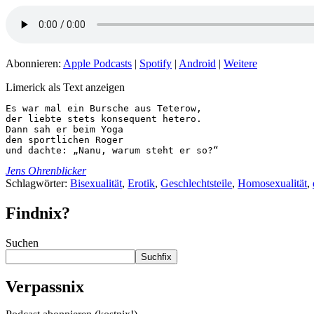
Abonnieren:
Apple Podcasts
|
Spotify
|
Android
|
Weitere
Limerick als Text anzeigen
Es war mal ein Bursche aus Teterow,

der liebte stets konsequent hetero.

Dann sah er beim Yoga

den sportlichen Roger

und dachte: „Nanu, warum steht er so?“
Jens Ohrenblicker
Schlagwörter:
Bisexualität
,
Erotik
,
Geschlechtsteile
,
Homosexualität
,
Findnix?
Suchen
Suchfix
Verpassnix