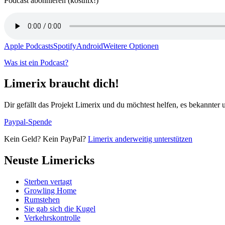
Podcast abonnieren (kostnix!)
Apple Podcasts
Spotify
Android
Weitere Optionen
Was ist ein Podcast?
Limerix braucht dich!
Dir gefällt das Projekt Limerix und du möchtest helfen, es bekannter
Paypal-Spende
Kein Geld? Kein PayPal?
Limerix anderweitig unterstützen
Neuste Limericks
Sterben vertagt
Growling Home
Rumstehen
Sie gab sich die Kugel
Verkehrskontrolle