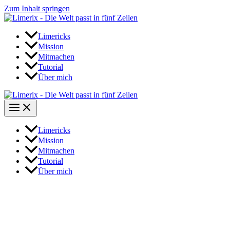
Zum Inhalt springen
Limericks
Mission
Mitmachen
Tutorial
Über mich
Limericks
Mission
Mitmachen
Tutorial
Über mich