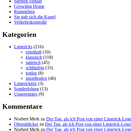
Sterben vertagt
Growling Home
Rumstehen
Sie gab sich die Kugel
Verkehrskontrolle
Kategorien
Limericks
(216)
ernsthaft
(10)
klassisch
(118)
satirisch
(45)
schlüpfrig
(33)
tonlos
(8)
unorthodox
(46)
Limericktrix
(3)
Sonderfolgen
(13)
Ungereimtes
(9)
Kommentare
Norbert Merk
zu
Der Tag, als ich Post von einer Limerick-Le
Ohrenblicker
zu
Der Tag, als ich Post von einer Limerick-Le
Norbert Merk
zu
Der Tag, als ich Post von einer Limerick-Le