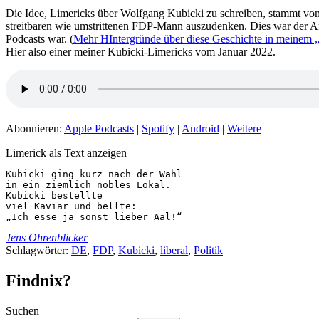
Die Idee, Limericks über Wolfgang Kubicki zu schreiben, stammt v
streitbaren wie umstrittenen FDP-Mann auszudenken. Dies war der A
Podcasts war. (
Mehr HIntergründe über diese Geschichte in meinem „
Hier also einer meiner Kubicki-Limericks vom Januar 2022.
Abonnieren:
Apple Podcasts
|
Spotify
|
Android
|
Weitere
Limerick als Text anzeigen
Kubicki ging kurz nach der Wahl

in ein ziemlich nobles Lokal.

Kubicki bestellte

viel Kaviar und bellte:

„Ich esse ja sonst lieber Aal!“
Jens Ohrenblicker
Schlagwörter:
DE
,
FDP
,
Kubicki
,
liberal
,
Politik
Findnix?
Suchen