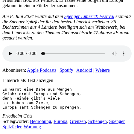
Friedhelm Götz aus Fellbach. Er fasste seine Sorgen um Europa
gekonnt in einem Fünfzeiler zusammen.
Am 8. Juni 2024 wurde auf dem
Spenger Limerick-Festival
erstmals
die Spenger Spitzfeder für den besten Limerick verliehen. 35
Dichter:innen aus 4 Ländern beteiligten sich am Wettbewerb, bei
dem Limericks zu den Themen #Sehnsuchtsorte #Zuhause #Europa
gesucht wurden.
Abonnieren:
Apple Podcasts
|
Spotify
|
Android
|
Weitere
Limerick als Text anzeigen
Es warnt eine Dame aus Wengen:

Gefahr droht Europa und Schengen,

denn Feinde gibt’s viele

sie haben zum Ziele,

Europa samt Schengen zu sprengen. 
Friedhelm Götz
Schlagwörter:
Bedrohung
,
Europa
,
Grenzen
,
Schengen
,
Spenger
Spitzfeder
,
Warnung