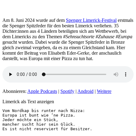
Am 8. Juni 2024 wurde auf dem
Spenger Limerick-Festival
erstmals
die Spenger Spitzfeder für den besten Limerick verliehen. 35
Dichter:innen aus 4 Ländern beteiligten sich am Wettbewerb, bei
dem Limericks zu den Themen
#Sehnsuchtsorte #Zuhause #Europa
gesucht wurden. Dabei wurde die Spenger Spitzfeder in Bronze
gleich zweimal vergeben, da es zu einem Gleichstand kam. Hier
kommt der Beitrag von Elisabeth Eder-Gerke, der anschaulich
darstellt, was Europa mit einer Pizza zu tun hat.
Abonnieren:
Apple Podcasts
|
Spotify
|
Android
|
Weitere
Limerick als Text anzeigen
Vom Nordkap bis runter nach Nizza:

Europa ist bunt wie ‘ne Pizza.

Jeder möchte ein Stück,

mancher sucht hier sein Glück.

Es ist nicht reserviert für Besitzer.