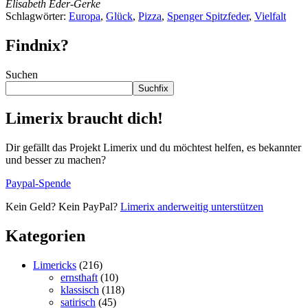
Elisabeth Eder-Gerke
Schlagwörter:
Europa
,
Glück
,
Pizza
,
Spenger Spitzfeder
,
Vielfalt
Findnix?
Suchen
Suchfix
Limerix braucht dich!
Dir gefällt das Projekt Limerix und du möchtest helfen, es bekannter
und besser zu machen?
Paypal-Spende
Kein Geld? Kein PayPal?
Limerix anderweitig unterstützen
Kategorien
Limericks
(216)
ernsthaft
(10)
klassisch
(118)
satirisch
(45)