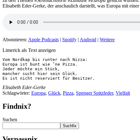
zu den Themen
#Sehnsuchtsorte #Zuhause #Europa
gesucht wurden. 
Elisabeth Eder-Gerke, der anschaulich darstellt, was Europa mit einer 
Abonnieren:
Apple Podcasts
|
Spotify
|
Android
|
Weitere
Limerick als Text anzeigen
Vom Nordkap bis runter nach Nizza:

Europa ist bunt wie ‘ne Pizza.

Jeder möchte ein Stück,

mancher sucht hier sein Glück.

Es ist nicht reserviert für Besitzer.
Elisabeth Eder-Gerke
Schlagwörter:
Europa
,
Glück
,
Pizza
,
Spenger Spitzfeder
,
Vielfalt
Findnix?
Suchen
Suchfix
Verpassnix