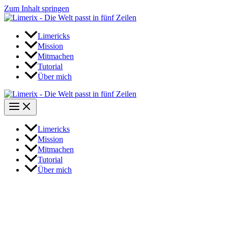
Zum Inhalt springen
Limericks
Mission
Mitmachen
Tutorial
Über mich
Limericks
Mission
Mitmachen
Tutorial
Über mich