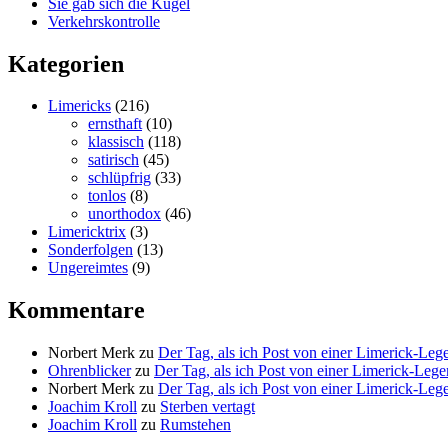
Sie gab sich die Kugel
Verkehrskontrolle
Kategorien
Limericks
(216)
ernsthaft
(10)
klassisch
(118)
satirisch
(45)
schlüpfrig
(33)
tonlos
(8)
unorthodox
(46)
Limericktrix
(3)
Sonderfolgen
(13)
Ungereimtes
(9)
Kommentare
Norbert Merk
zu
Der Tag, als ich Post von einer Limerick-Le
Ohrenblicker
zu
Der Tag, als ich Post von einer Limerick-Le
Norbert Merk
zu
Der Tag, als ich Post von einer Limerick-Le
Joachim Kroll
zu
Sterben vertagt
Joachim Kroll
zu
Rumstehen