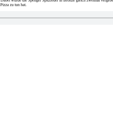
Dabei wurde die Spenger Spitzfeder in Bronze gleich zweimal vergebe
Pizza zu tun hat.