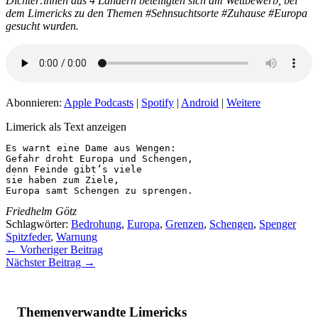
Dichter:innen aus 4 Ländern beteiligten sich am Wettbewerb, bei
dem Limericks zu den Themen #Sehnsuchtsorte #Zuhause #Europa
gesucht wurden.
Abonnieren:
Apple Podcasts
|
Spotify
|
Android
|
Weitere
Limerick als Text anzeigen
Es warnt eine Dame aus Wengen:

Gefahr droht Europa und Schengen,

denn Feinde gibt’s viele

sie haben zum Ziele,

Europa samt Schengen zu sprengen. 
Friedhelm Götz
Schlagwörter:
Bedrohung
,
Europa
,
Grenzen
,
Schengen
,
Spenger
Spitzfeder
,
Warnung
←
Vorheriger Beitrag
Nächster Beitrag
→
Themenverwandte Limericks