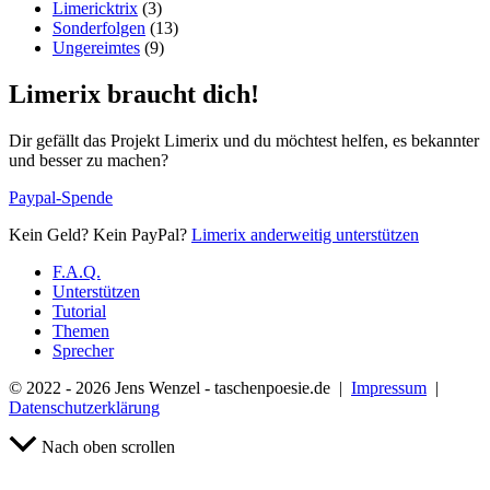
Limericktrix
(3)
Sonderfolgen
(13)
Ungereimtes
(9)
Limerix braucht dich!
Dir gefällt das Projekt Limerix und du möchtest helfen, es bekannter
und besser zu machen?
Paypal-Spende
Kein Geld? Kein PayPal?
Limerix anderweitig unterstützen
F.A.Q.
Unterstützen
Tutorial
Themen
Sprecher
© 2022 - 2026 Jens Wenzel - taschenpoesie.de |
Impressum
|
Datenschutzerklärung
Nach oben scrollen