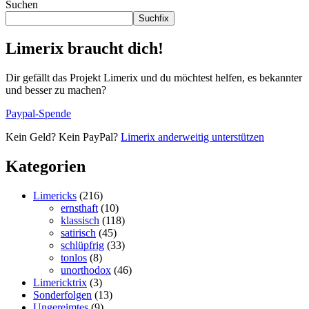
Suchen
Suchfix
Limerix braucht dich!
Dir gefällt das Projekt Limerix und du möchtest helfen, es bekannter
und besser zu machen?
Paypal-Spende
Kein Geld? Kein PayPal?
Limerix anderweitig unterstützen
Kategorien
Limericks
(216)
ernsthaft
(10)
klassisch
(118)
satirisch
(45)
schlüpfrig
(33)
tonlos
(8)
unorthodox
(46)
Limericktrix
(3)
Sonderfolgen
(13)
Ungereimtes
(9)