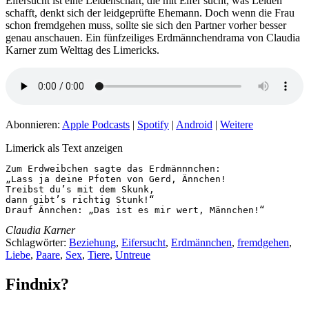
Eifersucht ist eine Leidenschaft, die mit Eifer sucht, was Leiden
schafft, denkt sich der leidgeprüfte Ehemann. Doch wenn die Frau
schon fremdgehen muss, sollte sie sich den Partner vorher besser
genau anschauen. Ein fünfzeiliges Erdmännchendrama von Claudia
Karner zum Welttag des Limericks.
Abonnieren:
Apple Podcasts
|
Spotify
|
Android
|
Weitere
Limerick als Text anzeigen
Zum Erdweibchen sagte das Erdmännnchen:

„Lass ja deine Pfoten von Gerd, Ännchen!

Treibst du’s mit dem Skunk,

dann gibt’s richtig Stunk!“

Drauf Ännchen: „Das ist es mir wert, Männchen!“
Claudia Karner
Schlagwörter:
Beziehung
,
Eifersucht
,
Erdmännchen
,
fremdgehen
,
Liebe
,
Paare
,
Sex
,
Tiere
,
Untreue
Findnix?