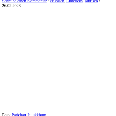
Schreibe einen Kommentar
/
klassisch
,
Limericks
,
satirisch
/
26.02.2023
Foto:
Parichart Jaijukkhum