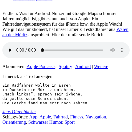
Endlich: Was für Android-Nutzer mit Google-Maps schon seit
Jahren möglich ist, gibt es nun auch von Apple: Ein
Fahrradnavigationssystem für das iPhone bzw. die Apple Watch!
Wie gut das funktioniert, hat unser Limerix-Testradfahrer aus
Waren
an der Müritz
ausprobiert. Hier der umfassende Bericht.
Abonnieren:
Apple Podcasts
|
Spotify
|
Android
|
Weitere
Limerick als Text anzeigen
Ein Radfahrer wollte in Waren

im Dunkeln die Müritz umfahren.

„Nach links!“, sprach sein iPhone,

da gellte sein Schrei schon.

Die Leiche fand man erst nach Jahren.
Jens Ohrenblicker
Schlagwörter:
App
,
Apple
,
Fahrrad
,
Fitness
,
Navigation
,
Orientierung
,
Schwarzer Humor
,
Sport