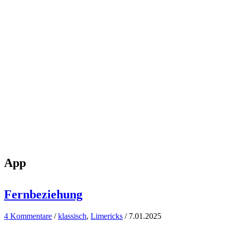
App
Fernbeziehung
4 Kommentare
/
klassisch
,
Limericks
/
7.01.2025