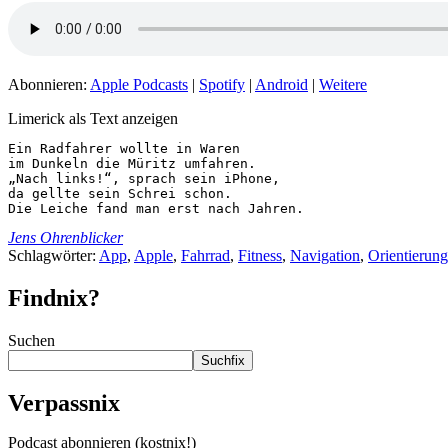
Abonnieren:
Apple Podcasts
|
Spotify
|
Android
|
Weitere
Limerick als Text anzeigen
Ein Radfahrer wollte in Waren

im Dunkeln die Müritz umfahren.

„Nach links!“, sprach sein iPhone,

da gellte sein Schrei schon.

Die Leiche fand man erst nach Jahren.
Jens Ohrenblicker
Schlagwörter:
App
,
Apple
,
Fahrrad
,
Fitness
,
Navigation
,
Orientierung
Findnix?
Suchen
Suchfix
Verpassnix
Podcast abonnieren (kostnix!)