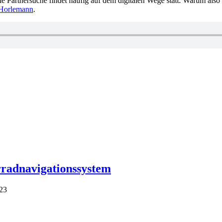
e Partnersuche findet häufig auf dem digitalen Wege statt. Warum also n
Horlemann
.
radnavigationssystem
23