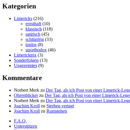
Kategorien
Limericks
(216)
ernsthaft
(10)
klassisch
(118)
satirisch
(45)
schlüpfrig
(33)
tonlos
(8)
unorthodox
(46)
Limericktrix
(3)
Sonderfolgen
(13)
Ungereimtes
(9)
Kommentare
Norbert Merk
zu
Der Tag, als ich Post von einer Limerick-Le
Ohrenblicker
zu
Der Tag, als ich Post von einer Limerick-Le
Norbert Merk
zu
Der Tag, als ich Post von einer Limerick-Le
Joachim Kroll
zu
Sterben vertagt
Joachim Kroll
zu
Rumstehen
F.A.Q.
Unterstützen