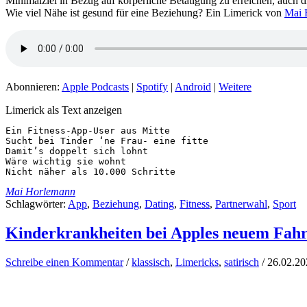
Minimalziel in Bezug auf körperliche Betätigung zu erreichen, auch di
Wie viel Nähe ist gesund für eine Beziehung? Ein Limerick von
Mai 
Abonnieren:
Apple Podcasts
|
Spotify
|
Android
|
Weitere
Limerick als Text anzeigen
Ein Fitness-App-User aus Mitte

Sucht bei Tinder ‘ne Frau- eine fitte

Damit’s doppelt sich lohnt

Wäre wichtig sie wohnt

Nicht näher als 10.000 Schritte
Mai Horlemann
Schlagwörter:
App
,
Beziehung
,
Dating
,
Fitness
,
Partnerwahl
,
Sport
Kinderkrankheiten bei Apples neuem Fahr
Schreibe einen Kommentar
/
klassisch
,
Limericks
,
satirisch
/
26.02.20