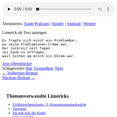
Abonnieren:
Apple Podcasts
|
Spotify
|
Android
|
Weitere
Limerick als Text anzeigen
Es fragte sich einst ein Problembär,

wo seine Problemzonen-Crême wär. 

Der Juckreiz seit Tagen

sei kaum zu ertragen,

weil hinten am Arsch ein Ekzem wär.
Jens Ohrenblicker
Schlagwörter:
Bär
,
Gesundheit
,
Tiere
←
Vorheriger Beitrag
Nächster Beitrag
→
Themenverwandte Limericks
Eichhörnchentrilogie -3- Konzentrationsschwäche
Verzogen
Sie gab sich die Kugel