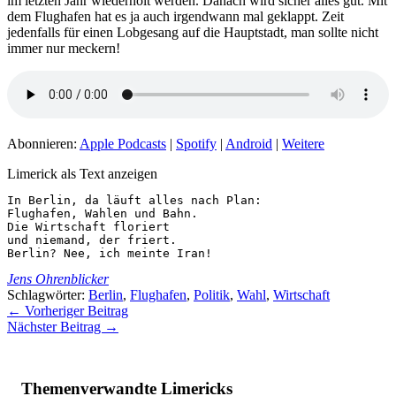
im letzten Jahr wiederholt werden. Danach wird sicher alles gut. Mit
dem Flughafen hat es ja auch irgendwann mal geklappt. Zeit
jedenfalls für einen Lobgesang auf die Hauptstadt, man sollte nicht
immer nur meckern!
Abonnieren:
Apple Podcasts
|
Spotify
|
Android
|
Weitere
Limerick als Text anzeigen
In Berlin, da läuft alles nach Plan:

Flughafen, Wahlen und Bahn.

Die Wirtschaft floriert

und niemand, der friert.

Berlin? Nee, ich meinte Iran!
Jens Ohrenblicker
Schlagwörter:
Berlin
,
Flughafen
,
Politik
,
Wahl
,
Wirtschaft
←
Vorheriger Beitrag
Nächster Beitrag
→
Themenverwandte Limericks