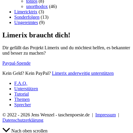
tonlos
(8)
unorthodox
(46)
Limericktrix
(3)
Sonderfolgen
(13)
Ungereimtes
(9)
Limerix braucht dich!
Dir gefällt das Projekt Limerix und du möchtest helfen, es bekannter
und besser zu machen?
Paypal-Spende
Kein Geld? Kein PayPal?
Limerix anderweitig unterstützen
F.A.Q.
Unterstützen
Tutorial
Themen
Sprecher
© 2022 - 2026 Jens Wenzel - taschenpoesie.de |
Impressum
|
Datenschutzerklärung
Nach oben scrollen