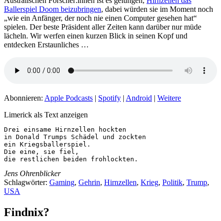
Australischen Forscher:innen ist es gelungen,
Hirnzellen das
Ballerspiel Doom beizubringen
, dabei würden sie im Moment noch
„wie ein Anfänger, der noch nie einen Computer gesehen hat“
spielen. Der beste Präsident aller Zeiten kann darüber nur müde
lächeln. Wir werfen einen kurzen Blick in seinen Kopf und
entdecken Erstaunliches …
Abonnieren:
Apple Podcasts
|
Spotify
|
Android
|
Weitere
Limerick als Text anzeigen
Drei einsame Hirnzellen hockten

in Donald Trumps Schädel und zockten

ein Kriegsballerspiel.

Die eine, sie fiel,

die restlichen beiden frohlockten.
Jens Ohrenblicker
Schlagwörter:
Gaming
,
Gehrin
,
Hirnzellen
,
Krieg
,
Politik
,
Trump
,
USA
Findnix?