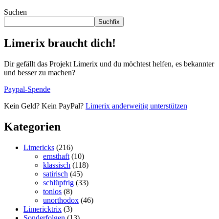
Suchen
Suchfix
Limerix braucht dich!
Dir gefällt das Projekt Limerix und du möchtest helfen, es bekannter
und besser zu machen?
Paypal-Spende
Kein Geld? Kein PayPal?
Limerix anderweitig unterstützen
Kategorien
Limericks
(216)
ernsthaft
(10)
klassisch
(118)
satirisch
(45)
schlüpfrig
(33)
tonlos
(8)
unorthodox
(46)
Limericktrix
(3)
Sonderfolgen
(13)