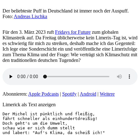
Der beliebteste Puff in Deutschland ist immer noch der Auspuff.
Foto:
Andreas Lischka
Für den 3. März 2023 ruft
Fridays for Future
zum globalen
Klimastreik auf. Da Freitag üblicherweise kein Limerix-Tag ist, wird
es schwierig für mich zu streiken, deshalb mache ich das Gegenteil:
Ich lege eine Sonderschicht ein und veröffentliche eine Limerixfolge
zum Thema Klima und der Frage: Wie verträgt sich Klimaschutz mit
den traditionellen deutschen Tugenden?
Abonnieren:
Apple Podcasts
|
Spotify
|
Android
|
Weitere
Limerick als Text anzeigen
Der Michel ist pünktlich und fleißig,

fährt schneller als einhundertdreißig!

Doch geht's um die Umwelt,

schau wie er sich dumm stellt

und labert: "Auf's Klima, da scheiß ich!"