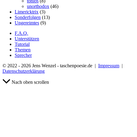
tonlos
(8)
unorthodox
(46)
Limericktrix
(3)
Sonderfolgen
(13)
Ungereimtes
(9)
F.A.Q.
Unterstützen
Tutorial
Themen
Sprecher
© 2022 - 2026 Jens Wenzel - taschenpoesie.de |
Impressum
|
Datenschutzerklärung
Nach oben scrollen