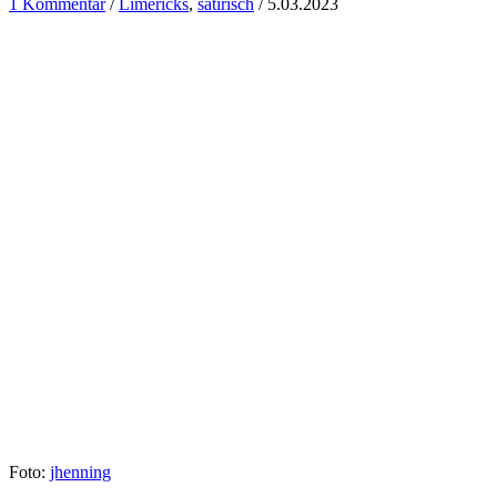
1 Kommentar
/
Limericks
,
satirisch
/
5.03.2023
Foto:
jhenning