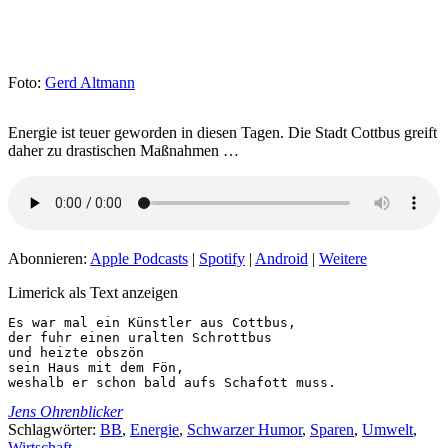
Foto:
Gerd Altmann
Energie ist teuer geworden in diesen Tagen. Die Stadt Cottbus greift
daher zu drastischen Maßnahmen …
Abonnieren:
Apple Podcasts
|
Spotify
|
Android
|
Weitere
Limerick als Text anzeigen
Es war mal ein Künstler aus Cottbus,

der fuhr einen uralten Schrottbus

und heizte obszön

sein Haus mit dem Fön,

weshalb er schon bald aufs Schafott muss.
Jens Ohrenblicker
Schlagwörter:
BB
,
Energie
,
Schwarzer Humor
,
Sparen
,
Umwelt
,
Wirtschaft