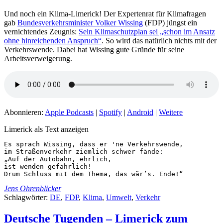
Und noch ein Klima-Limerick! Der Expertenrat für Klimafragen
gab
Bundesverkehrsminister Volker Wissing
(FDP) jüngst ein
vernichtendes Zeugnis:
Sein Klimaschutzplan sei „schon im Ansatz
ohne hinreichenden Anspruch“
. So wird das natürlich nichts mit der
Verkehrswende. Dabei hat Wissing gute Gründe für seine
Arbeitsverweigerung.
Abonnieren:
Apple Podcasts
|
Spotify
|
Android
|
Weitere
Limerick als Text anzeigen
Es sprach Wissing, dass er 'ne Verkehrswende,

im Straßenverkehr ziemlich schwer fände:

„Auf der Autobahn, ehrlich,

ist wenden gefährlich!

Drum Schluss mit dem Thema, das wär’s. Ende!“
Jens Ohrenblicker
Schlagwörter:
DE
,
FDP
,
Klima
,
Umwelt
,
Verkehr
Deutsche Tugenden – Limerick zum