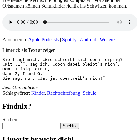
Die deutsche Rechtschreibung ist kompliziert. Vor allem bei
Ortsnamen können Schulkinder richtig ins Schwitzen kommen.
Abonnieren:
Apple Podcasts
|
Spotify
|
Android
|
Weitere
Limerick als Text anzeigen
Sie fragt mich: „Wie schreibt sich denn Leipzig?“

„Mit ‚L‘“, sag ich, „doch dabei bleibt’s nich’.

Dem Ei folgt ein P,

dann Z, I und G.“

Sie sagt nur: „Ja, ja, übertreib’s nich!“
Jens Ohrenblicker
Schlagwörter:
Kinder
,
Rechtschreibung
,
Schule
Findnix?
Suchen
Suchfix
Limerix braucht dich!