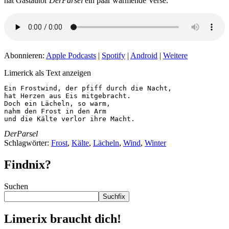
hat Gastautor
DerParsel
ein paar wärmende Verse.
Abonnieren:
Apple Podcasts
|
Spotify
|
Android
|
Weitere
Limerick als Text anzeigen
Ein Frostwind, der pfiff durch die Nacht,

hat Herzen aus Eis mitgebracht.

Doch ein Lächeln, so warm,

nahm den Frost in den Arm

und die Kälte verlor ihre Macht.
DerParsel
Schlagwörter:
Frost
,
Kälte
,
Lächeln
,
Wind
,
Winter
Findnix?
Suchen
Suchfix
Limerix braucht dich!