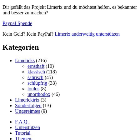
Dir gefällt das Projekt Limerix und du möchtest helfen, es bekannter
und besser zu machen?
Paypal-Spende
Kein Geld? Kein PayPal?
Limerix anderweitig unterstützen
Kategorien
Limericks
(216)
ernsthaft
(10)
klassisch
(118)
satirisch
(45)
schlüpfrig
(33)
tonlos
(8)
unorthodox
(46)
Limericktrix
(3)
Sonderfolgen
(13)
Ungereimtes
(9)
F.A.Q.
Unterstützen
Tutorial
Themen