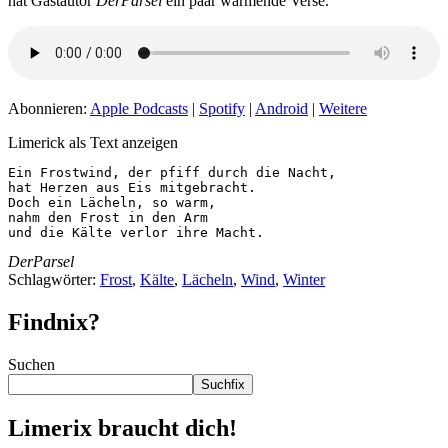
hat Gastautor
DerParsel
ein paar wärmende Verse.
Abonnieren:
Apple Podcasts
|
Spotify
|
Android
|
Weitere
Limerick als Text anzeigen
Ein Frostwind, der pfiff durch die Nacht,

hat Herzen aus Eis mitgebracht.

Doch ein Lächeln, so warm,

nahm den Frost in den Arm

und die Kälte verlor ihre Macht.
DerParsel
Schlagwörter:
Frost
,
Kälte
,
Lächeln
,
Wind
,
Winter
Findnix?
Suchen
Suchfix
Limerix braucht dich!