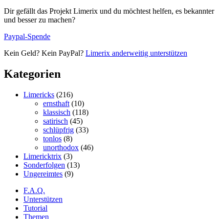
Dir gefällt das Projekt Limerix und du möchtest helfen, es bekannter
und besser zu machen?
Paypal-Spende
Kein Geld? Kein PayPal?
Limerix anderweitig unterstützen
Kategorien
Limericks
(216)
ernsthaft
(10)
klassisch
(118)
satirisch
(45)
schlüpfrig
(33)
tonlos
(8)
unorthodox
(46)
Limericktrix
(3)
Sonderfolgen
(13)
Ungereimtes
(9)
F.A.Q.
Unterstützen
Tutorial
Themen