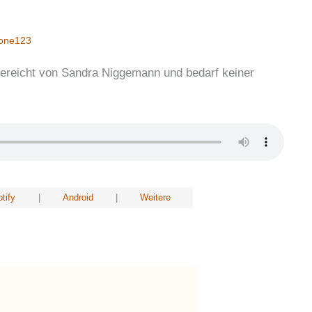
one123
ngereicht von Sandra Niggemann und bedarf keiner
tify
|
Android
|
Weitere