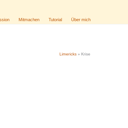
ssion
Mitmachen
Tutorial
Über mich
Limericks
»
Krise