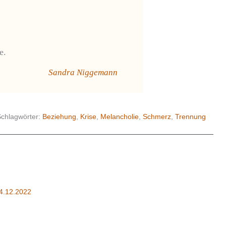
e. 
Sandra Niggemann
Schlagwörter:
Beziehung
,
Krise
,
Melancholie
,
Schmerz
,
Trennung
4.12.2022