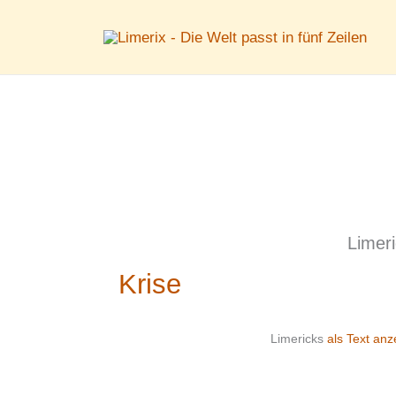
Zum
Inhalt
springen
Limer
Krise
Limericks
als Text anz