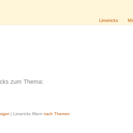
Limericks
Mi
icks zum Thema:
eigen
| Limericks filtern
nach Themen