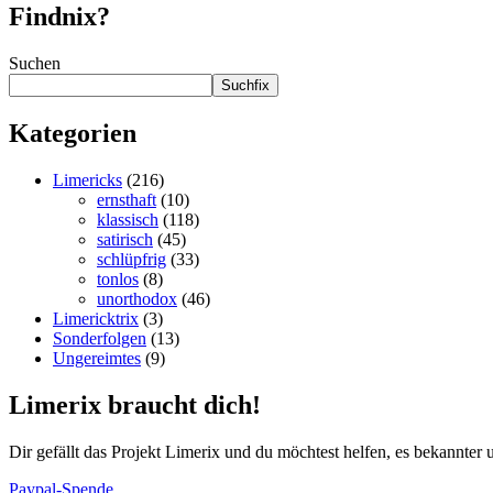
Findnix?
Suchen
Suchfix
Kategorien
Limericks
(216)
ernsthaft
(10)
klassisch
(118)
satirisch
(45)
schlüpfrig
(33)
tonlos
(8)
unorthodox
(46)
Limericktrix
(3)
Sonderfolgen
(13)
Ungereimtes
(9)
Limerix braucht dich!
Dir gefällt das Projekt Limerix und du möchtest helfen, es bekannter
Paypal-Spende