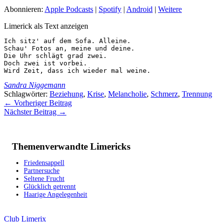
Abonnieren:
Apple Podcasts
|
Spotify
|
Android
|
Weitere
Limerick als Text anzeigen
Ich sitz' auf dem Sofa. Alleine.

Schau' Fotos an, meine und deine.

Die Uhr schlägt grad zwei.

Doch zwei ist vorbei.

Wird Zeit, dass ich wieder mal weine. 
Sandra Niggemann
Schlagwörter:
Beziehung
,
Krise
,
Melancholie
,
Schmerz
,
Trennung
←
Vorheriger Beitrag
Nächster Beitrag
→
Themenverwandte Limericks
Friedensappell
Partnersuche
Seltene Frucht
Glücklich getrennt
Haarige Angelegenheit
Club Limerix