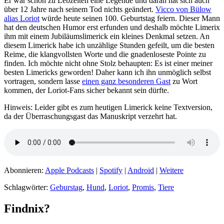
Er war schon zu Lebzeiten eine Legende und daran hat sich auch
über 12 Jahre nach seinem Tod nichts geändert.
Vicco von Bülow
alias Loriot
würde heute seinen 100. Geburtstag feiern. Dieser Mann
hat den deutschen Humor erst erfunden und deshalb möchte Limerix
ihm mit einem Jubiläumslimerick ein kleines Denkmal setzen. An
diesem Limerick habe ich unzählige Stunden gefeilt, um die besten
Reime, die klangvollsten Worte und die gnadenloseste Pointe zu
finden. Ich möchte nicht ohne Stolz behaupten: Es ist einer meiner
besten Limericks geworden! Daher kann ich ihn unmöglich selbst
vortragen, sondern lasse
einen ganz besonderen Gast
zu Wort
kommen, der Loriot-Fans sicher bekannt sein dürfte.
Hinweis: Leider gibt es zum heutigen Limerick keine Textversion,
da der Überraschungsgast das Manuskript verzehrt hat.
Abonnieren:
Apple Podcasts
|
Spotify
|
Android
|
Weitere
Schlagwörter:
Geburstag
,
Hund
,
Loriot
,
Promis
,
Tiere
Findnix?