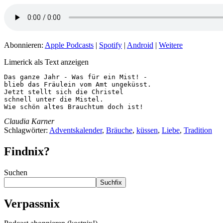
Abonnieren:
Apple Podcasts
|
Spotify
|
Android
|
Weitere
Limerick als Text anzeigen
Das ganze Jahr - Was für ein Mist! -

blieb das Fräulein vom Amt ungeküsst.

Jetzt stellt sich die Christel

schnell unter die Mistel.

Wie schön altes Brauchtum doch ist!
Claudia Karner
Schlagwörter:
Adventskalender
,
Bräuche
,
küssen
,
Liebe
,
Tradition
Findnix?
Suchen
Suchfix
Verpassnix