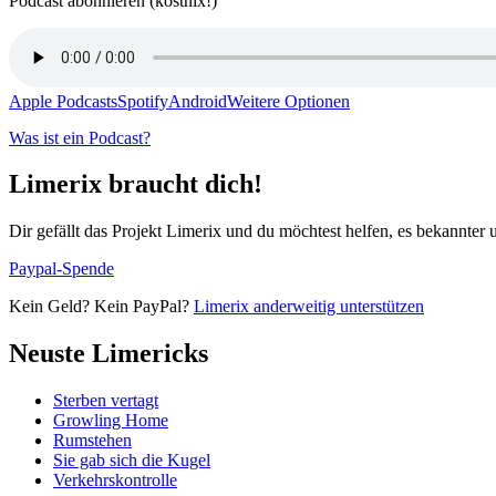
Podcast abonnieren (kostnix!)
Apple Podcasts
Spotify
Android
Weitere Optionen
Was ist ein Podcast?
Limerix braucht dich!
Dir gefällt das Projekt Limerix und du möchtest helfen, es bekannter
Paypal-Spende
Kein Geld? Kein PayPal?
Limerix anderweitig unterstützen
Neuste Limericks
Sterben vertagt
Growling Home
Rumstehen
Sie gab sich die Kugel
Verkehrskontrolle