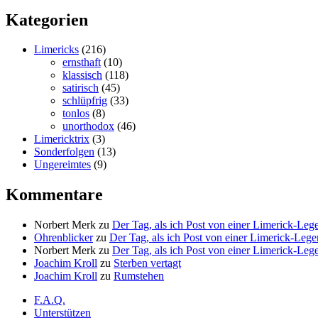
Kategorien
Limericks
(216)
ernsthaft
(10)
klassisch
(118)
satirisch
(45)
schlüpfrig
(33)
tonlos
(8)
unorthodox
(46)
Limericktrix
(3)
Sonderfolgen
(13)
Ungereimtes
(9)
Kommentare
Norbert Merk
zu
Der Tag, als ich Post von einer Limerick-Le
Ohrenblicker
zu
Der Tag, als ich Post von einer Limerick-Le
Norbert Merk
zu
Der Tag, als ich Post von einer Limerick-Le
Joachim Kroll
zu
Sterben vertagt
Joachim Kroll
zu
Rumstehen
F.A.Q.
Unterstützen