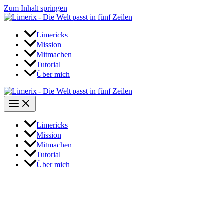
Zum Inhalt springen
Limericks
Mission
Mitmachen
Tutorial
Über mich
Limericks
Mission
Mitmachen
Tutorial
Über mich