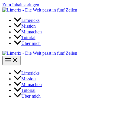
Zum Inhalt springen
Limericks
Mission
Mitmachen
Tutorial
Über mich
Limericks
Mission
Mitmachen
Tutorial
Über mich