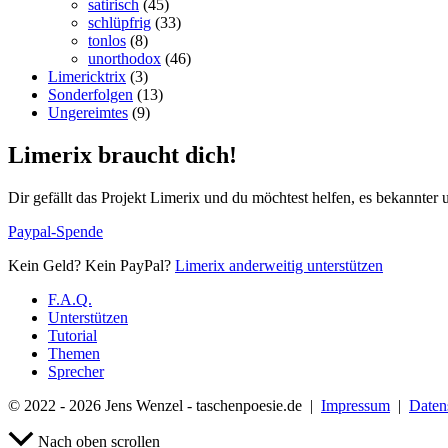
satirisch
(45)
schlüpfrig
(33)
tonlos
(8)
unorthodox
(46)
Limericktrix
(3)
Sonderfolgen
(13)
Ungereimtes
(9)
Limerix braucht dich!
Dir gefällt das Projekt Limerix und du möchtest helfen, es bekannter
Paypal-Spende
Kein Geld? Kein PayPal?
Limerix anderweitig unterstützen
F.A.Q.
Unterstützen
Tutorial
Themen
Sprecher
© 2022 - 2026 Jens Wenzel - taschenpoesie.de |
Impressum
|
Daten
Nach oben scrollen