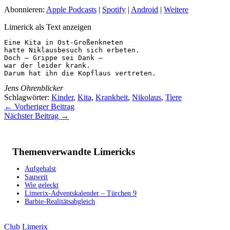
Abonnieren:
Apple Podcasts
|
Spotify
|
Android
|
Weitere
Limerick als Text anzeigen
Eine Kita in Ost-Großenkneten

hatte Niklausbesuch sich erbeten.

Doch – Grippe sei Dank – 

war der leider krank.

Darum hat ihn die Kopflaus vertreten.
Jens Ohrenblicker
Schlagwörter:
Kinder
,
Kita
,
Krankheit
,
Nikolaus
,
Tiere
←
Vorheriger Beitrag
Nächster Beitrag
→
Themenverwandte Limericks
Aufgehalst
Sauweit
Wie geleckt
Limerix-Adventskalender – Türchen 9
Barbie-Realitätsabgleich
Club Limerix