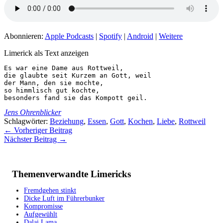
Abonnieren:
Apple Podcasts
|
Spotify
|
Android
|
Weitere
Limerick als Text anzeigen
Es war eine Dame aus Rottweil,

die glaubte seit Kurzem an Gott, weil

der Mann, den sie mochte,

so himmlisch gut kochte,

besonders fand sie das Kompott geil.
Jens Ohrenblicker
Schlagwörter:
Beziehung
,
Essen
,
Gott
,
Kochen
,
Liebe
,
Rottweil
←
Vorheriger Beitrag
Nächster Beitrag
→
Themenverwandte Limericks
Fremdgehen stinkt
Dicke Luft im Führerbunker
Kompromisse
Aufgewühlt
Dalai Lama