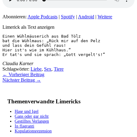
Abonnieren:
Apple Podcasts
|
Spotify
|
Android
|
Weitere
Limerick als Text anzeigen
Einen Wühlmäuserich aus Bad Tölz

bat die Wühlmaus: „Rück mir auf den Pelz

und lass dein Gefühl raus!

Hier ist's wie im Kühlhaus.“

Er tat's und sie sprach: „Gott vergelt's!“
Claudia Karner
Schlagwörter:
Liebe
,
Sex
,
Tiere
←
Vorheriger Beitrag
Nächster Beitrag
→
Themenverwandte Limericks
Hase und Igel
Gans oder gar nicht
Gestilltes Verlangen
In flagranti
Kopulationsrezension