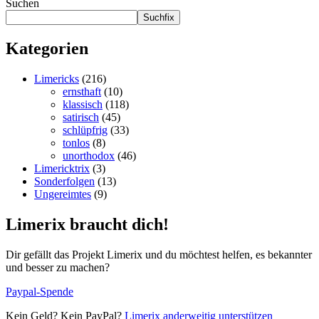
Suchen
Suchfix
Kategorien
Limericks
(216)
ernsthaft
(10)
klassisch
(118)
satirisch
(45)
schlüpfrig
(33)
tonlos
(8)
unorthodox
(46)
Limericktrix
(3)
Sonderfolgen
(13)
Ungereimtes
(9)
Limerix braucht dich!
Dir gefällt das Projekt Limerix und du möchtest helfen, es bekannter
und besser zu machen?
Paypal-Spende
Kein Geld? Kein PayPal?
Limerix anderweitig unterstützen