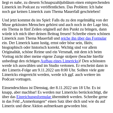
liegt es nahe, zu diesem Schnapszahljubiläum einen entsprechenden
Limerick im Podcast zu veröffentlichen. Das Problem: Ich habe
noch gar keinen Limerick zum Thema Mauerfall geschrieben!
Und jetzt kommst du ins Spiel: Falls du zu den regelmäßig von der
Muse geküssten Menschen gehörst und auch noch in der Lage bist,
ein Thema in fünf Zeilen originell auf den Punkt zu bringen, dann
würde ich mich über deinen Beitrag freuen! Schreibe einen schönen
Limerick zum Thema Mauerfall und
reiche ihn über das Formular
ein. Der Limerick kann lustig, ernst oder böse sein, fiktiv,
biographisch oder historisch korrekt. Wichtig sind vor allem
Originalität, schöne Reime und ein Versmaß, mit dem ich beim
Vortrag nicht über meine eigene Zunge stolpere (beachte hierfür
unbedingt den richtigen
Aufbau eines Limericks
)! Den schönsten
werde ich auswählen und im Studio vertonen. Er erscheint dann in
der Limerix-Folge am 9.11.2022 um 8:00 Uhr. Sollten viele gute
Limericks eingereicht werden, werde ich ggf. auch weitere im
Podcast vortragen.
Einsendeschluss ist Dienstag, der 8.11.2022 um 18 Uhr. Es ist
knapp, aber machbar! Es werden nur Limericks berücksichtigt, die
über das
Einreichungsformular
übermittelt werden. Schreibe gerne
in das Feld „Anmerkungen“ einen Satz über dich und wie du auf
Limerix und diese Aktion aufmerksam geworden bist.