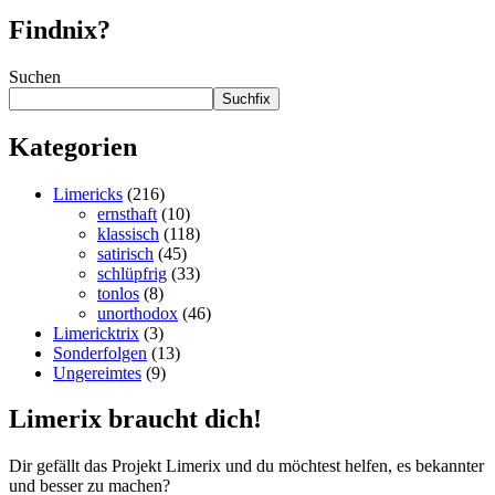
Findnix?
Suchen
Suchfix
Kategorien
Limericks
(216)
ernsthaft
(10)
klassisch
(118)
satirisch
(45)
schlüpfrig
(33)
tonlos
(8)
unorthodox
(46)
Limericktrix
(3)
Sonderfolgen
(13)
Ungereimtes
(9)
Limerix braucht dich!
Dir gefällt das Projekt Limerix und du möchtest helfen, es bekannter
und besser zu machen?