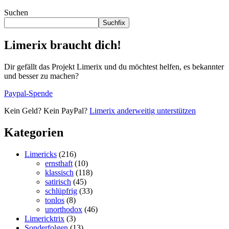
Suchen
Suchfix
Limerix braucht dich!
Dir gefällt das Projekt Limerix und du möchtest helfen, es bekannter
und besser zu machen?
Paypal-Spende
Kein Geld? Kein PayPal?
Limerix anderweitig unterstützen
Kategorien
Limericks
(216)
ernsthaft
(10)
klassisch
(118)
satirisch
(45)
schlüpfrig
(33)
tonlos
(8)
unorthodox
(46)
Limericktrix
(3)
Sonderfolgen
(13)