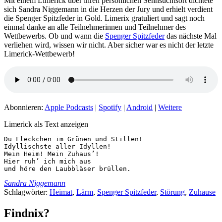
Mit einem Limerick über ihren persönlichen Sehnsuchtsort dichtete
sich Sandra Niggemann in die Herzen der Jury und erhielt verdient
die Spenger Spitzfeder in Gold. Limerix gratuliert und sagt noch
einmal danke an alle Teilnehmerinnen und Teilnehmer des
Wettbewerbs. Ob und wann die
Spenger Spitzfeder
das nächste Mal
verliehen wird, wissen wir nicht. Aber sicher war es nicht der letzte
Limerick-Wettbewerb!
Abonnieren:
Apple Podcasts
|
Spotify
|
Android
|
Weitere
Limerick als Text anzeigen
Du Fleckchen im Grünen und Stillen!

Idyllischste aller Idyllen!

Mein Heim! Mein Zuhaus’!

Hier ruh’ ich mich aus

und höre den Laubbläser brüllen.
Sandra Niggemann
Schlagwörter:
Heimat
,
Lärm
,
Spenger Spitzfeder
,
Störung
,
Zuhause
Findnix?