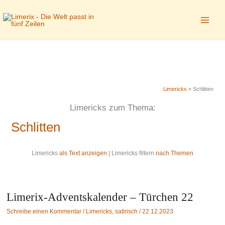
Zum
Inhalt
springen
Limericks
»
Schlitten
Limericks zum Thema:
Schlitten
Limericks
als Text anzeigen
| Limericks filtern
nach Themen
Limerix-Adventskalender – Türchen 22
Schreibe einen Kommentar
/
Limericks
,
satirisch
/
22.12.2023