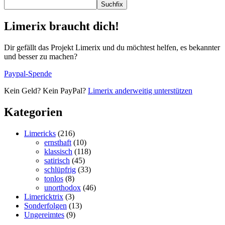
Suchfix
Limerix braucht dich!
Dir gefällt das Projekt Limerix und du möchtest helfen, es bekannter
und besser zu machen?
Paypal-Spende
Kein Geld? Kein PayPal?
Limerix anderweitig unterstützen
Kategorien
Limericks
(216)
ernsthaft
(10)
klassisch
(118)
satirisch
(45)
schlüpfrig
(33)
tonlos
(8)
unorthodox
(46)
Limericktrix
(3)
Sonderfolgen
(13)
Ungereimtes
(9)