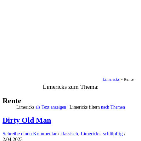
Limericks
»
Rente
Limericks zum Thema:
Rente
Limericks
als Text anzeigen
| Limericks filtern
nach Themen
Dirty Old Man
Schreibe einen Kommentar
/
klassisch
,
Limericks
,
schlüpfrig
/
2.04.2023