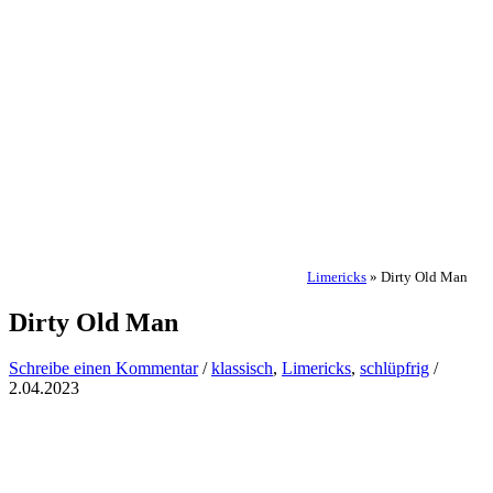
Limericks
»
Dirty Old Man
Dirty Old Man
Schreibe einen Kommentar
/
klassisch
,
Limericks
,
schlüpfrig
/
2.04.2023