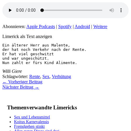
Abonnieren:
Apple Podcasts
|
Spotify
|
Android
|
Weitere
Limerick als Text anzeigen
Ein älterer Herr aus Malente,

der hat noch Verkehr nach der Rente.

Er hat viel geschwitzt

und war ungeschützt.

Nun zahlt er fürs Kind Alimente.
Willi Giere
Schlagwörter:
Rente
,
Sex
,
Verhütung
←
Vorheriger Beitrag
Nächster Beitrag
→
Themenverwandte Limericks
Sex und Lebensmittel
Koitus Karnevalensis
Fremdgehen stinkt