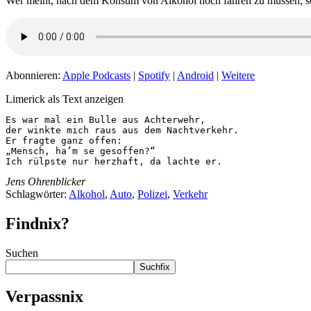
Wer meint, nach dem Konsum von Alkohol noch fahren zu müssen, soll
Abonnieren:
Apple Podcasts
|
Spotify
|
Android
|
Weitere
Limerick als Text anzeigen
Es war mal ein Bulle aus Achterwehr,

der winkte mich raus aus dem Nachtverkehr.

Er fragte ganz offen:

„Mensch, ha’m se gesoffen?“

Ich rülpste nur herzhaft, da lachte er.
Jens Ohrenblicker
Schlagwörter:
Alkohol
,
Auto
,
Polizei
,
Verkehr
Findnix?
Suchen
Suchfix
Verpassnix