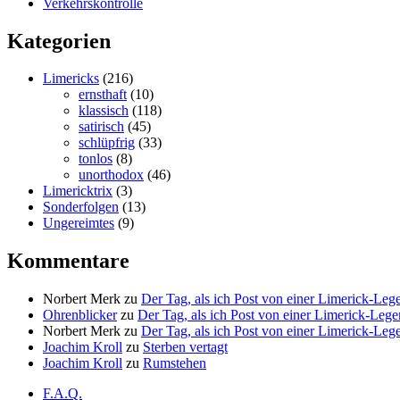
Verkehrskontrolle
Kategorien
Limericks
(216)
ernsthaft
(10)
klassisch
(118)
satirisch
(45)
schlüpfrig
(33)
tonlos
(8)
unorthodox
(46)
Limericktrix
(3)
Sonderfolgen
(13)
Ungereimtes
(9)
Kommentare
Norbert Merk
zu
Der Tag, als ich Post von einer Limerick-Le
Ohrenblicker
zu
Der Tag, als ich Post von einer Limerick-Le
Norbert Merk
zu
Der Tag, als ich Post von einer Limerick-Le
Joachim Kroll
zu
Sterben vertagt
Joachim Kroll
zu
Rumstehen
F.A.Q.