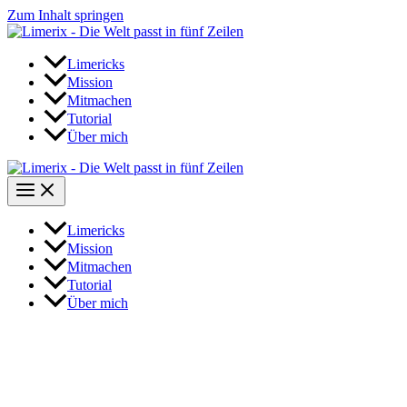
Zum Inhalt springen
Limericks
Mission
Mitmachen
Tutorial
Über mich
Limericks
Mission
Mitmachen
Tutorial
Über mich