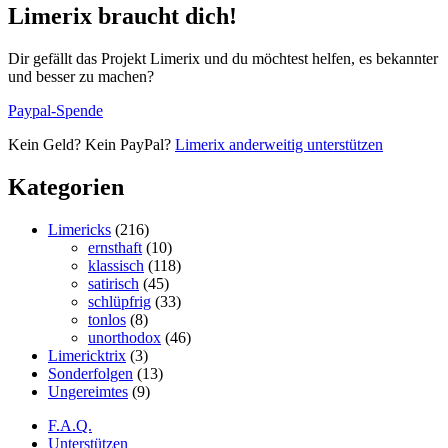
Limerix braucht dich!
Dir gefällt das Projekt Limerix und du möchtest helfen, es bekannter
und besser zu machen?
Paypal-Spende
Kein Geld? Kein PayPal?
Limerix anderweitig unterstützen
Kategorien
Limericks
(216)
ernsthaft
(10)
klassisch
(118)
satirisch
(45)
schlüpfrig
(33)
tonlos
(8)
unorthodox
(46)
Limericktrix
(3)
Sonderfolgen
(13)
Ungereimtes
(9)
F.A.Q.
Unterstützen