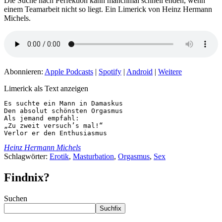
Die Suche nach Perfektion kann manchmal schnell enden, wenn
einem Teamarbeit nicht so liegt. Ein Limerick von Heinz Hermann
Michels.
Abonnieren:
Apple Podcasts
|
Spotify
|
Android
|
Weitere
Limerick als Text anzeigen
Es suchte ein Mann in Damaskus

Den absolut schönsten Orgasmus

Als jemand empfahl:

„Zu zweit versuch’s mal!“

Verlor er den Enthusiasmus
Heinz Hermann Michels
Schlagwörter:
Erotik
,
Masturbation
,
Orgasmus
,
Sex
Findnix?
Suchen
Suchfix