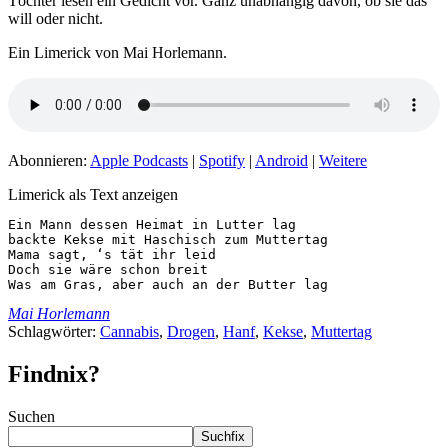
Töchter lesen ein Gedicht vor. Ganz unabhängig davon, ob sie das
will oder nicht.
Ein Limerick von Mai Horlemann.
Abonnieren:
Apple Podcasts
|
Spotify
|
Android
|
Weitere
Limerick als Text anzeigen
Ein Mann dessen Heimat in Lutter lag

backte Kekse mit Haschisch zum Muttertag

Mama sagt, ‘s tät ihr leid

Doch sie wäre schon breit

Was am Gras, aber auch an der Butter lag
Mai Horlemann
Schlagwörter:
Cannabis
,
Drogen
,
Hanf
,
Kekse
,
Muttertag
Findnix?
Suchen
Suchfix