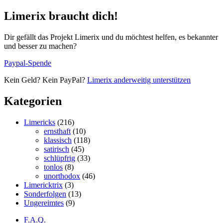
Limerix braucht dich!
Dir gefällt das Projekt Limerix und du möchtest helfen, es bekannter
und besser zu machen?
Paypal-Spende
Kein Geld? Kein PayPal?
Limerix anderweitig unterstützen
Kategorien
Limericks
(216)
ernsthaft
(10)
klassisch
(118)
satirisch
(45)
schlüpfrig
(33)
tonlos
(8)
unorthodox
(46)
Limericktrix
(3)
Sonderfolgen
(13)
Ungereimtes
(9)
F.A.Q.