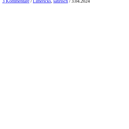
3 Kommentare
/
Limericks
,
satirisch
/
3.04.2024