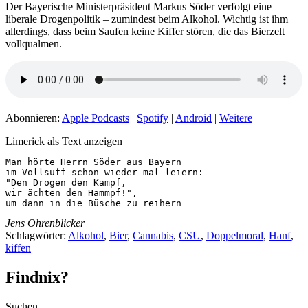
Der Bayerische Ministerpräsident Markus Söder verfolgt eine
liberale Drogenpolitik – zumindest beim Alkohol. Wichtig ist ihm
allerdings, dass beim Saufen keine Kiffer stören, die das Bierzelt
vollqualmen.
Abonnieren:
Apple Podcasts
|
Spotify
|
Android
|
Weitere
Limerick als Text anzeigen
Man hörte Herrn Söder aus Bayern

im Vollsuff schon wieder mal leiern:

"Den Drogen den Kampf,

wir ächten den Hammpf!",

um dann in die Büsche zu reihern
Jens Ohrenblicker
Schlagwörter:
Alkohol
,
Bier
,
Cannabis
,
CSU
,
Doppelmoral
,
Hanf
,
kiffen
Findnix?
Suchen