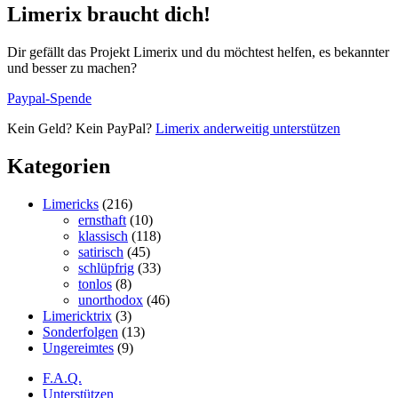
Limerix braucht dich!
Dir gefällt das Projekt Limerix und du möchtest helfen, es bekannter
und besser zu machen?
Paypal-Spende
Kein Geld? Kein PayPal?
Limerix anderweitig unterstützen
Kategorien
Limericks
(216)
ernsthaft
(10)
klassisch
(118)
satirisch
(45)
schlüpfrig
(33)
tonlos
(8)
unorthodox
(46)
Limericktrix
(3)
Sonderfolgen
(13)
Ungereimtes
(9)
F.A.Q.
Unterstützen