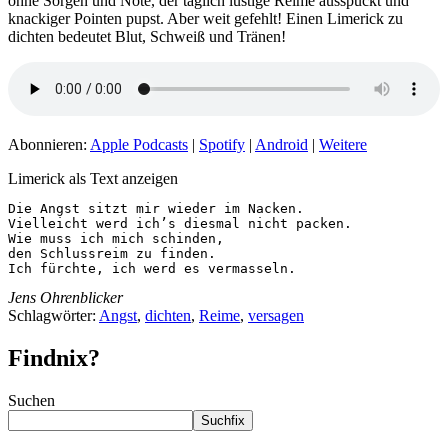
ohne Sorgen und Nöte, der täglich lustige Reime ausspuckt und
knackiger Pointen pupst. Aber weit gefehlt! Einen Limerick zu
dichten bedeutet Blut, Schweiß und Tränen!
Abonnieren:
Apple Podcasts
|
Spotify
|
Android
|
Weitere
Limerick als Text anzeigen
Die Angst sitzt mir wieder im Nacken.

Vielleicht werd ich’s diesmal nicht packen.

Wie muss ich mich schinden,

den Schlussreim zu finden.

Ich fürchte, ich werd es vermasseln. 
Jens Ohrenblicker
Schlagwörter:
Angst
,
dichten
,
Reime
,
versagen
Findnix?
Suchen
Suchfix