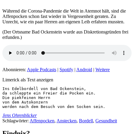
Während die Corona-Pandemie die Welt in Atemnot hält, sind die
Affenpocken schon fast wieder in Vergessenheit geraten. Zu
Unrecht, wie ein paar Herren am eigenen Leib erfahren mussten.
(Der Ortsname Bad Ockenstein wurde aus Diskretionsgründen frei
erfunden.)
Abonnieren:
Apple Podcasts
|
Spotify
|
Android
|
Weitere
Limerick als Text anzeigen
Ins Edelbordell von Bad Ockenstein,

da schleppte ein Freier die Pocken ein.

Die piekfeinen Herrn

von dem Autokonzern

werden nach dem Besuch von den Socken sein.
Jens Ohrenblicker
Schlagwörter:
Affenpocken
,
Anstecken
,
Bordell
,
Gesundheit
Findnix?